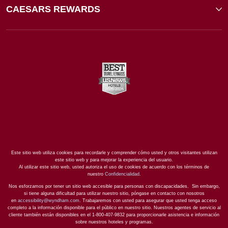
CAESARS REWARDS
Este sitio web utiliza cookies para recordarle y comprender cómo usted y otros visitantes utilizan
este sitio web y para mejorar la experiencia del usuario.
Al utilizar este sitio web, usted autoriza el uso de cookies de acuerdo con los términos de
nuestro
Confidencialidad
.
Nos esforzamos por tener un sitio web accesible para personas con discapacidades. Sin embargo,
si tiene alguna dificultad para utilizar nuestro sitio, póngase en contacto con nosotros
en
accessibility@wyndham.com
. Trabajaremos con usted para asegurar que usted tenga acceso
completo a la información disponible para el público en nuestro sitio. Nuestros agentes de servicio al
cliente también están disponibles en el 1-800-407-9832 para proporcionarle asistencia e información
sobre nuestros hoteles y programas.