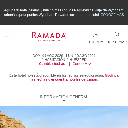
m,
Agrupa tu hotel, vuelos y mucho más con los Paquetes de viaje de Wyndham,
A
ÁS
además, gana puntos Wyndham Rewards en tu paquete total.
CONOCE MÁS
a
CUENTA
RESERVAR
DOM, 09 AGO 2026
LUN, 10 AGO 2026
1
HABITACIÓN
,
1
HUÉSPED
Cambiar fechas
|
Currency
Este hotel no está disponible en las fechas seleccionadas.
Modifica
las fechas
o
encuentra hoteles cercanos.
INFORMACIÓN GENERAL