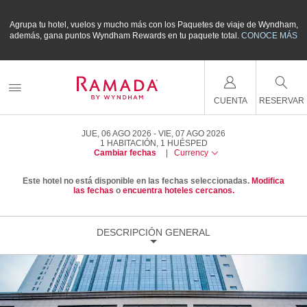
m,
Agrupa tu hotel, vuelos y mucho más con los Paquetes de viaje de Wyndham,
A
ÁS
además, gana puntos Wyndham Rewards en tu paquete total.
CONOCE MÁS
a
CUENTA
RESERVAR
JUE, 06 AGO 2026
VIE, 07 AGO 2026
1
HABITACIÓN
,
1
HUÉSPED
Cambiar fechas
|
Currency
Este hotel no está disponible en las fechas seleccionadas.
Modifica
las fechas
o
encuentra hoteles cercanos.
DESCRIPCIÓN GENERAL