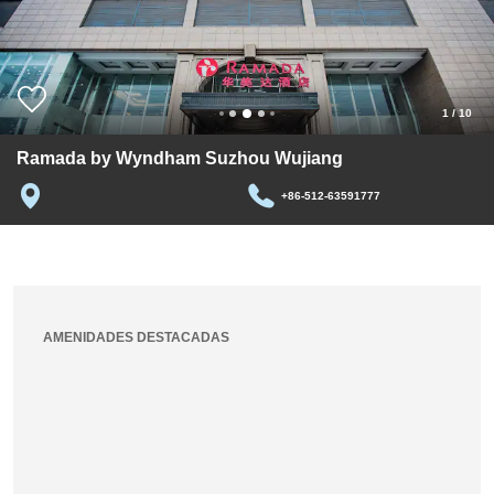
1
/
10
Ramada by Wyndham Suzhou Wujiang
+86-512-63591777
AMENIDADES DESTACADAS