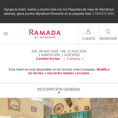
m,
Agrupa tu hotel, vuelos y mucho más con los Paquetes de viaje de Wyndham,
A
ÁS
además, gana puntos Wyndham Rewards en tu paquete total.
CONOCE MÁS
a
CUENTA
RESERVAR
JUE, 06 AGO 2026
VIE, 07 AGO 2026
1
HABITACIÓN
,
1
HUÉSPED
Cambiar fechas
|
Currency
Este hotel no está disponible en las fechas seleccionadas.
Modifica
las fechas
o
encuentra hoteles cercanos.
DESCRIPCIÓN GENERAL