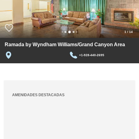
1
/
14
Ramada by Wyndham Williams/Grand Canyon Area
+1-928-440-2695
AMENIDADES DESTACADAS