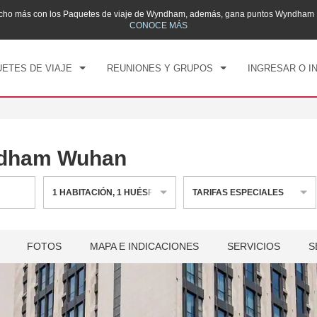
mucho más con los Paquetes de viaje de Wyndham, además, gana puntos Wyndham R
CK IN
CHECK OUT
1
HABITACIÓN
,
1
HUÉS
CONOCE MÁS
, 07 AGO 2026
SÁB, 08 AGO 2026
ETES DE VIAJE
REUNIONES Y GRUPOS
INGRESAR O I
ndham Wuhan
1
HABITACIÓN
,
1
HUÉSPED
TARIFAS ESPECIALES
FOTOS
MAPA E INDICACIONES
SERVICIOS
S