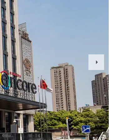
Next
Slide
1
/
17