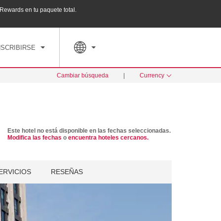
ewards en tu paquete total.
Agrupa tu hotel, vuelos y mucho más con los Pa
PED
TARIFAS ESPECIALES
RESERVAR AHORA
NSCRIBIRSE
Cambiar búsqueda
|
Currency
Este hotel no está disponible en las fechas seleccionadas.
Modifica las fechas
o
encuentra hoteles cercanos.
ERVICIOS
RESEÑAS