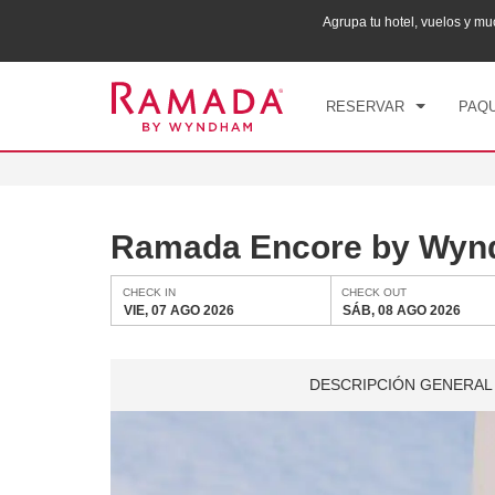
ana puntos Wyndham Rewards en tu paquete total.
Agrupa tu hotel, vuelos y 
CHE
VIE
RESERVAR
PAQU
Ramada Encore by Wy
CHECK IN
CHECK OUT
VIE, 07 AGO 2026
SÁB, 08 AGO 2026
DESCRIPCIÓN GENERAL