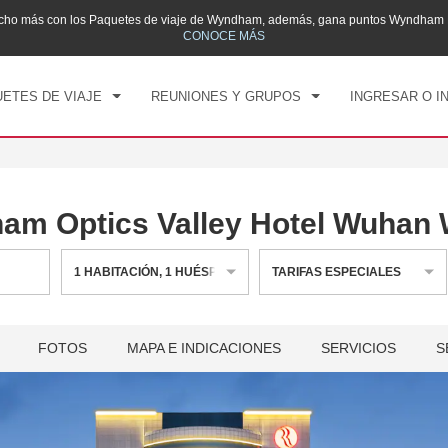
mucho más con los Paquetes de viaje de Wyndham, además, gana puntos Wyndham R
CK IN
CHECK OUT
1
HABITACIÓN
,
1
HUÉS
CONOCE MÁS
, 07 AGO 2026
SÁB, 08 AGO 2026
ETES DE VIAJE
REUNIONES Y GRUPOS
INGRESAR O I
am Optics Valley Hotel Wuhan
1
HABITACIÓN
,
1
HUÉSPED
TARIFAS ESPECIALES
FOTOS
MAPA E INDICACIONES
SERVICIOS
S