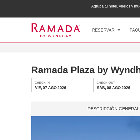
ana puntos Wyndham Rewards en tu paquete total.
Agrupa tu hotel, vuelos y 
CHE
VIE
RESERVAR
PAQU
Ramada Plaza by Wyndh
CHECK IN
CHECK OUT
VIE, 07 AGO 2026
SÁB, 08 AGO 2026
DESCRIPCIÓN GENERAL