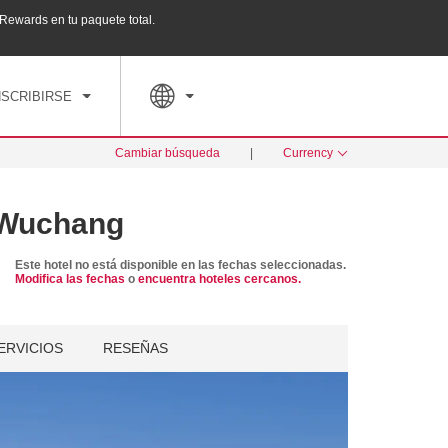
ewards en tu paquete total.
Agrupa tu hotel, vuelos y mucho más con los Pa
PED
TARIFAS ESPECIALES
RESERVAR AHORA
NSCRIBIRSE
Cambiar búsqueda
|
Currency
 Wuchang
Este hotel no está disponible en las fechas seleccionadas.
Modifica las fechas
o
encuentra hoteles cercanos.
ERVICIOS
RESEÑAS