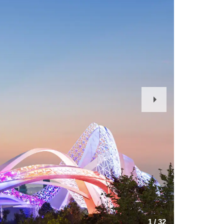
Next
Slide
1
/
32