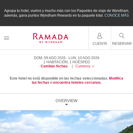
m,
Agrupa tu hotel, vuelos y mucho más con los Paquetes de viaje de Wyndham,
A
ÁS
además, gana puntos Wyndham Rewards en tu paquete total.
CONOCE MÁS
a
CUENTA
RESERVAR
DOM, 09 AGO 2026
LUN, 10 AGO 2026
1
HABITACIÓN
,
1
HUÉSPED
Cambiar fechas
|
Currency
Este hotel no está disponible en las fechas seleccionadas.
Modifica
las fechas
o
encuentra hoteles cercanos.
OVERVIEW