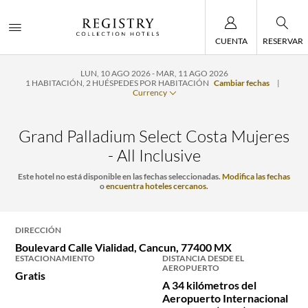
CUENTA
RESERVAR
LUN, 10 AGO 2026
MAR, 11 AGO 2026
1
HABITACIÓN
,
2
HUÉSPEDES POR HABITACIÓN
Cambiar fechas
|
Currency
Grand Palladium Select Costa Mujeres
- All Inclusive
Este hotel no está disponible en las fechas seleccionadas.
Modifica las fechas
o
encuentra hoteles cercanos.
DIRECCIÓN
Boulevard Calle Vialidad,
Cancun
,
77400
MX
ESTACIONAMIENTO
DISTANCIA DESDE EL
AEROPUERTO
Gratis
A 34 kilómetros del
Aeropuerto Internacional