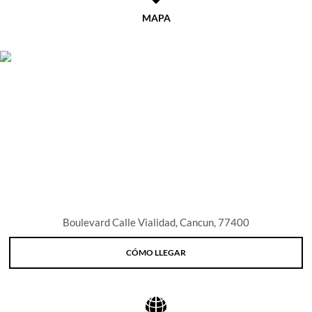
Natural de Arrecifes Garrafón. Dirígete a Cancún
MAPA
para ir de compras a los mega centros comerciales
como La Isla, descubre las cautivadoras exhibiciones
en el Museo Maya de Cancún o practica esnórquel a
través de las esculturas en el Museo Subacuático de
Arte de Cancún. Y no te olvides de la legendaria vida
nocturna de la ciudad. También puedes hacer un viaje
de un día al reconocido Xcaret Park (Parque Xcaret),
que ofrece infinitas aventuras y un deslumbrante
espectáculo nocturno, o al encantador pueblo de
Tulum, que cuenta con playas vírgenes, restaurantes
y bares relajados, y ruinas mayas junto al mar.
Boulevard Calle Vialidad, Cancun, 77400
CÓMO LLEGAR