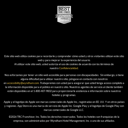
Este sitio web utiliza cookies para recordarle y comprender cómo usted y otros visitantes utilizan este sitio
web y para mejorar la experiencia del usuario.
Al utilizar este sitio web, usted autoriza el uso de cookies de acuerdo con los términos de
nuestro
Confidencialidad
.
Nos esforzamos por tener un sitio web accesible para personas con discapacidades. Sin embargo, si tiene
alguna dificultad para utilizar nuestro sitio, póngase en contacto con nosotros
en
accessibility@wyndham.com
. Trabajaremos con usted para asegurar que usted tenga acceso completo a
la información disponible para el público en nuestro sitio. Nuestros agentes de servicio al cliente también
están disponibles en el 1-800-407-9832 para proporcionarle asistencia e información sobre nuestros
hoteles y programas.
Apple y el logotipo de Apple son marcas comerciales de Apple Inc., registradas en EE. UU. Y en otros países
y regiones. App Store es una marca de servicio de Apple Inc. Google Play y el logotipo de Google Play son
marcas comerciales de Google LLC.
©2026 TRC Franchisor, Inc. Todos los derechos reservados. Todos los hoteles son franquicias de la
empresa, son administrados por Wyndham Hotel Management, Inc. o uno de sus afiliados.