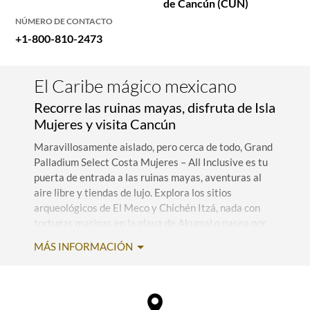
de Cancún (CUN)
NÚMERO DE CONTACTO
+1-800-810-2473
El Caribe mágico mexicano
Recorre las ruinas mayas, disfruta de Isla
Mujeres y visita Cancún
Maravillosamente aislado, pero cerca de todo, Grand
Palladium Select Costa Mujeres – All Inclusive es tu
puerta de entrada a las ruinas mayas, aventuras al
aire libre y tiendas de lujo. Explora los sitios
arqueológicos de El Meco y Chichén Itzá, nada con
tortugas marinas en la playa de Akumal o pasea por
el pintoresco pueblo de pescadores de Puerto Juárez.
MÁS INFORMACIÓN
A solo un viaje en bote de distancia, Isla Mujeres,
perfecta como una postal, ofrece playas
espectaculares, el campeonato Playa Mujeres Golf
Club y paseos en kayak y tirolesa en el Parque