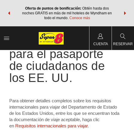
os Paquetes
Oferta de puntos de bonificación:
Obtén hasta dos
Agrupa tu 
os Wyndham
noches GRATIS en más de mil hoteles de Wyndham en
de viaje 
 MÁS
todo el mundo.
Conoce más
Rewar
Nuevos requisitos
CUENTA
RESERVAR
para el pasaporte
de ciudadanos de
los EE. UU.
Para obtener detalles completos sobre los requisitos
internacionales para viajar del Departamento de Estado
de los Estados Unidos, entre los que se encuentran toda
la documentación de viaje aceptable, haga clic
en
Requisitos internacionales para viajar
.