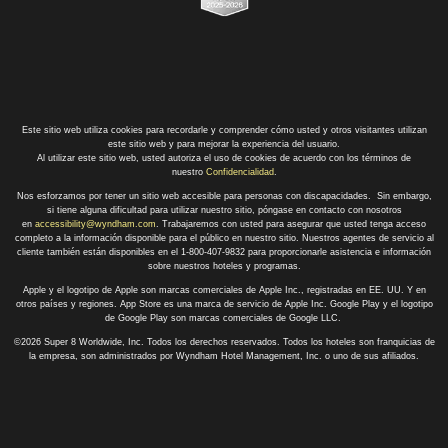
Este sitio web utiliza cookies para recordarle y comprender cómo usted y otros visitantes utilizan
este sitio web y para mejorar la experiencia del usuario.
Al utilizar este sitio web, usted autoriza el uso de cookies de acuerdo con los términos de
nuestro
Confidencialidad
.
Nos esforzamos por tener un sitio web accesible para personas con discapacidades. Sin embargo,
si tiene alguna dificultad para utilizar nuestro sitio, póngase en contacto con nosotros
en
accessibility@wyndham.com
. Trabajaremos con usted para asegurar que usted tenga acceso
completo a la información disponible para el público en nuestro sitio. Nuestros agentes de servicio al
cliente también están disponibles en el 1-800-407-9832 para proporcionarle asistencia e información
sobre nuestros hoteles y programas.
Apple y el logotipo de Apple son marcas comerciales de Apple Inc., registradas en EE. UU. Y en
otros países y regiones. App Store es una marca de servicio de Apple Inc. Google Play y el logotipo
de Google Play son marcas comerciales de Google LLC.
©2026 Super 8 Worldwide, Inc. Todos los derechos reservados. Todos los hoteles son franquicias de
la empresa, son administrados por Wyndham Hotel Management, Inc. o uno de sus afiliados.