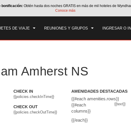
e bonificación:
Obtén hasta dos noches GRATIS en más de mil hoteles de Wyndha
CK IN
CHECK OUT
1
HABITACIÓN
,
1
HUÉS
Conoce más
, 08 AGO 2026
DOM, 09 AGO 2026
ETES DE VIAJE
REUNIONES Y GRUPOS
INGRESAR O I
ham Amherst NS
CHECK IN
AMENIDADES DESTACADAS
{{policies.checkInTime}}
{{#each amenities.rows}}
{{text}}
{{#each
CHECK OUT
columns}}
{{policies.checkOutTime}}
{{/each}}