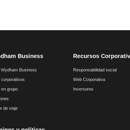
dham Business
Recursos Corporati
 Wydham Business
Responsabilidad social
 corporativos
Web Corporativa
s en grupo
Inversores
ones
r de viaje
inos y políticas