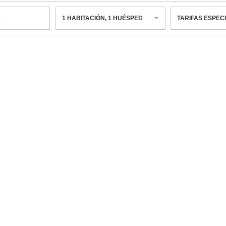
1
HABITACIÓN
,
1
HUÉSPED
TARIFAS ESPEC
6