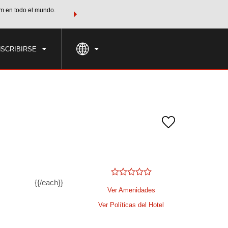
m en todo el mundo.
Agrupa tu hotel, vuelos y mucho más con los Paquetes de
PED
TARIFAS ESPECIALES
RESERVAR AHORA
en tu paquete tota
NSCRIBIRSE
{{/each}}
Ver Amenidades
Ver Políticas del Hotel