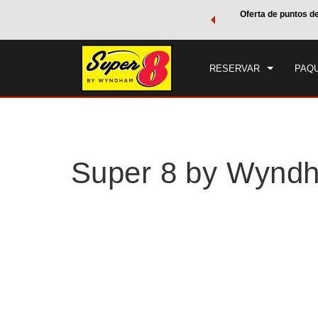
de viaje de Wyndham, además, gana puntos Wyndham Rewards
Oferta de puntos d
CHE
tal.
CONOCE MÁS
SÁB
RESERVAR
PAQU
Super 8 by Wynd
Photos