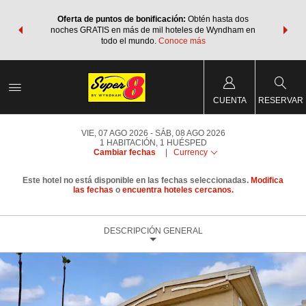
os Paquetes
Oferta de puntos de bonificación:
Obtén hasta dos
Agrupa tu 
os Wyndham
noches GRATIS en más de mil hoteles de Wyndham en
de viaje 
 MÁS
todo el mundo.
Conoce más
Rewar
CUENTA
RESERVAR
VIE, 07 AGO 2026
SÁB, 08 AGO 2026
1
HABITACIÓN
,
1
HUÉSPED
Cambiar fechas
|
Currency
Este hotel no está disponible en las fechas seleccionadas.
Modifica
las fechas
o
encuentra hoteles cercanos.
DESCRIPCIÓN GENERAL