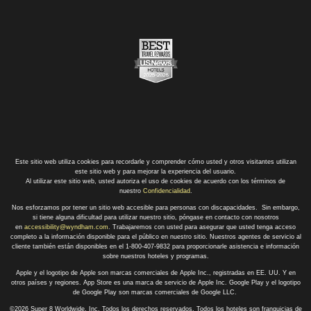
Este sitio web utiliza cookies para recordarle y comprender cómo usted y otros visitantes utilizan
este sitio web y para mejorar la experiencia del usuario.
Al utilizar este sitio web, usted autoriza el uso de cookies de acuerdo con los términos de
nuestro
Confidencialidad
.
Nos esforzamos por tener un sitio web accesible para personas con discapacidades. Sin embargo,
si tiene alguna dificultad para utilizar nuestro sitio, póngase en contacto con nosotros
en
accessibility@wyndham.com
. Trabajaremos con usted para asegurar que usted tenga acceso
completo a la información disponible para el público en nuestro sitio. Nuestros agentes de servicio al
cliente también están disponibles en el 1-800-407-9832 para proporcionarle asistencia e información
sobre nuestros hoteles y programas.
Apple y el logotipo de Apple son marcas comerciales de Apple Inc., registradas en EE. UU. Y en
otros países y regiones. App Store es una marca de servicio de Apple Inc. Google Play y el logotipo
de Google Play son marcas comerciales de Google LLC.
©2026 Super 8 Worldwide, Inc. Todos los derechos reservados. Todos los hoteles son franquicias de