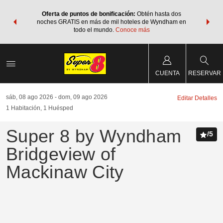
os Paquetes
Oferta de puntos de bonificación:
Obtén hasta dos
Agrupa tu 
os Wyndham
noches GRATIS en más de mil hoteles de Wyndham en
de viaje 
 MÁS
todo el mundo.
Conoce más
Rewar
CUENTA
RESERVAR
sáb, 08 ago 2026
dom, 09 ago 2026
Editar Detalles
1
Habitación
,
1
Huésped
Super 8 by Wyndham
/
5
Bridgeview of
Mackinaw City