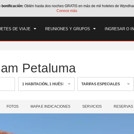
e bonificación:
Obtén hasta dos noches GRATIS en más de mil hoteles de Wyndha
CK IN
CHECK OUT
1
HABITACIÓN
,
1
HUÉS
Conoce más
, 09 AGO 2026
LUN, 10 AGO 2026
ETES DE VIAJE
REUNIONES Y GRUPOS
INGRESAR O I
ham Petaluma
1
HABITACIÓN
,
1
HUÉSPED
TARIFAS ESPECIALES
FOTOS
MAPA E INDICACIONES
SERVICIOS
RESERVAS