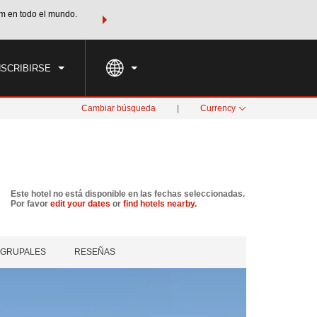
m en todo el mundo.
Agrupa tu hotel, vuelos y mucho más con los Paquetes de
PED
TARIFAS ESPECIALES
RESERVAR AHORA
en tu paquete tota
NSCRIBIRSE
Cambiar búsqueda
|
Currency
Este hotel no está disponible en las fechas seleccionadas.
Por favor
edit your dates
or
find hotels nearby.
 GRUPALES
RESEÑAS