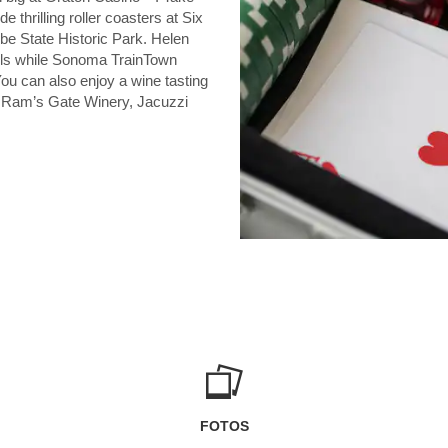
 thrilling roller coasters at Six
e State Historic Park. Helen
ails while Sonoma TrainTown
You can also enjoy a wine tasting
ke Ram’s Gate Winery, Jacuzzi
FOTOS