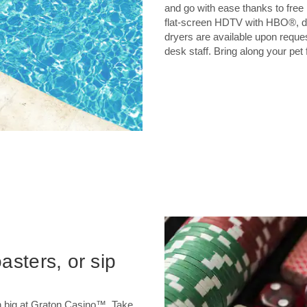
and go with ease thanks to fre
flat-screen HDTV with HBO®, des
dryers are available upon reques
desk staff. Bring along your pet f
oasters, or sip
win big at Graton Casino™. Take