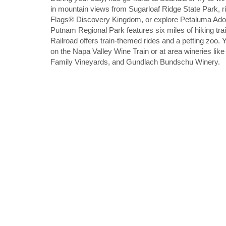
in mountain views from Sugarloaf Ridge State Park, ride
Flags® Discovery Kingdom, or explore Petaluma Adob
Putnam Regional Park features six miles of hiking tr
Railroad offers train-themed rides and a petting zoo. 
on the Napa Valley Wine Train or at area wineries li
Family Vineyards, and Gundlach Bundschu Winery.