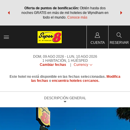
os Paquetes
Oferta de puntos de bonificación:
Obtén hasta dos
Agrupa tu 
os Wyndham
noches GRATIS en más de mil hoteles de Wyndham en
de viaje 
 MÁS
todo el mundo.
Conoce más
Rewar
CUENTA
RESERVAR
DOM, 09 AGO 2026
LUN, 10 AGO 2026
1
HABITACIÓN
,
1
HUÉSPED
Cambiar fechas
|
Currency
Este hotel no está disponible en las fechas seleccionadas.
Modifica
las fechas
o
encuentra hoteles cercanos.
DESCRIPCIÓN GENERAL