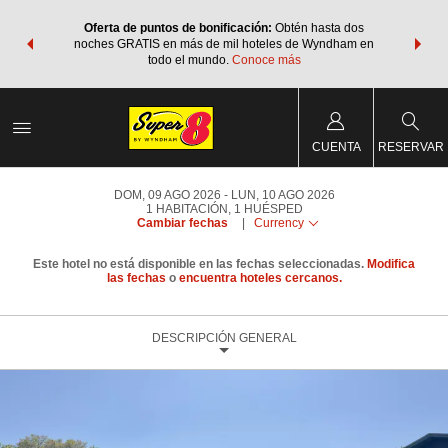
os Paquetes
Oferta de puntos de bonificación:
Obtén hasta dos
Agrupa tu 
os Wyndham
noches GRATIS en más de mil hoteles de Wyndham en
de viaje 
 MÁS
todo el mundo.
Conoce más
Rewar
CUENTA
RESERVAR
DOM, 09 AGO 2026
LUN, 10 AGO 2026
1
HABITACIÓN
,
1
HUÉSPED
Cambiar fechas
|
Currency
Este hotel no está disponible en las fechas seleccionadas.
Modifica
las fechas
o
encuentra hoteles cercanos.
DESCRIPCIÓN GENERAL