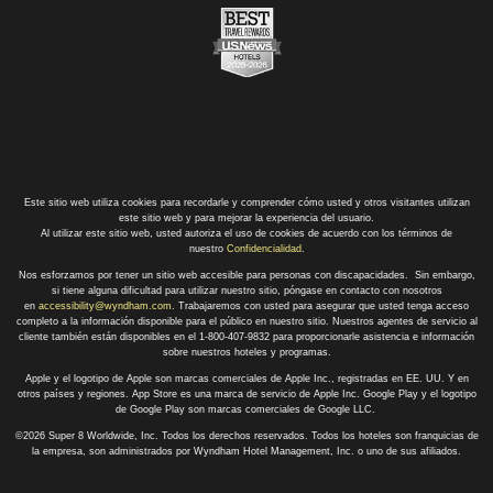
Este sitio web utiliza cookies para recordarle y comprender cómo usted y otros visitantes utilizan
este sitio web y para mejorar la experiencia del usuario.
Al utilizar este sitio web, usted autoriza el uso de cookies de acuerdo con los términos de
nuestro
Confidencialidad
.
Nos esforzamos por tener un sitio web accesible para personas con discapacidades. Sin embargo,
si tiene alguna dificultad para utilizar nuestro sitio, póngase en contacto con nosotros
en
accessibility@wyndham.com
. Trabajaremos con usted para asegurar que usted tenga acceso
completo a la información disponible para el público en nuestro sitio. Nuestros agentes de servicio al
cliente también están disponibles en el 1-800-407-9832 para proporcionarle asistencia e información
sobre nuestros hoteles y programas.
Apple y el logotipo de Apple son marcas comerciales de Apple Inc., registradas en EE. UU. Y en
otros países y regiones. App Store es una marca de servicio de Apple Inc. Google Play y el logotipo
de Google Play son marcas comerciales de Google LLC.
©2026 Super 8 Worldwide, Inc. Todos los derechos reservados. Todos los hoteles son franquicias de
la empresa, son administrados por Wyndham Hotel Management, Inc. o uno de sus afiliados.