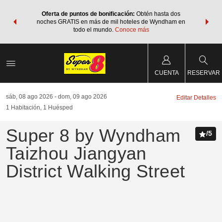
os Paquetes
Oferta de puntos de bonificación:
Obtén hasta dos
Agrupa tu 
os Wyndham
noches GRATIS en más de mil hoteles de Wyndham en
de viaje 
 MÁS
todo el mundo.
Conoce más
Rewar
CUENTA
RESERVAR
sáb, 08 ago 2026
dom, 09 ago 2026
Editar Detalles
1
Habitación
,
1
Huésped
Super 8 by Wyndham
/
5
Taizhou Jiangyan
District Walking Street