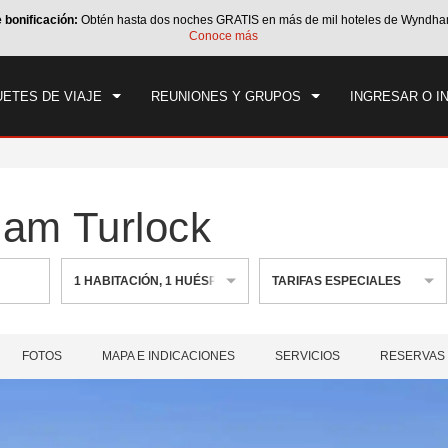
e bonificación:
Obtén hasta dos noches GRATIS en más de mil hoteles de Wyndha
CK IN
CHECK OUT
1
HABITACIÓN
,
1
HUÉS
Conoce más
, 08 AGO 2026
DOM, 09 AGO 2026
ETES DE VIAJE
REUNIONES Y GRUPOS
INGRESAR O I
am Turlock
1
HABITACIÓN
,
1
HUÉSPED
TARIFAS ESPECIALES
FOTOS
MAPA E INDICACIONES
SERVICIOS
RESERVAS