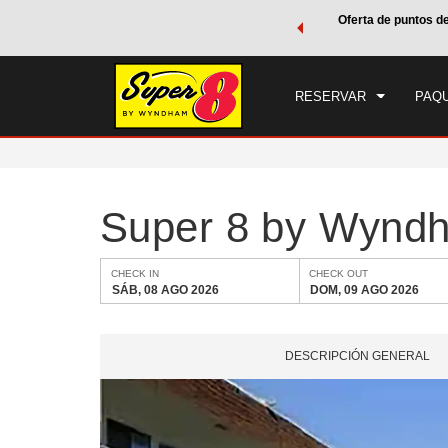
de viaje de Wyndham, además, gana puntos Wyndham Rewards
Oferta de puntos d
CHE
tal.
CONOCE MÁS
SÁB
RESERVAR
PAQU
Super 8 by Wyndh
CHECK IN
CHECK OUT
SÁB, 08 AGO 2026
DOM, 09 AGO 2026
DESCRIPCIÓN GENERAL