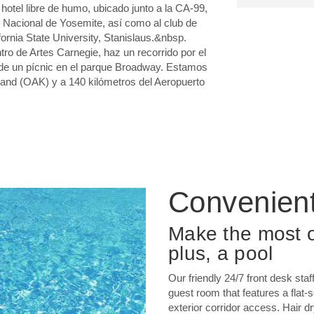
otel libre de humo, ubicado junto a la CA-99,
 Nacional de Yosemite, así como al club de
fornia State University, Stanislaus.&nbsp.
tro de Artes Carnegie, haz un recorrido por el
 de un pícnic en el parque Broadway. Estamos
land (OAK) y a 140 kilómetros del Aeropuerto
Convenien
Make the most o
plus, a pool
Our friendly 24/7 front desk staf
guest room that features a fla
exterior corridor access. Hair d