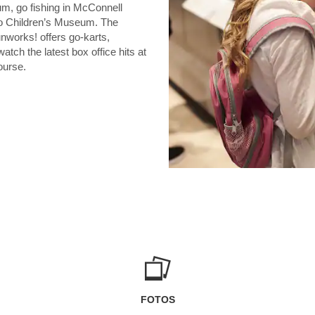
um, go fishing in McConnell
sto Children’s Museum. The
nworks! offers go-karts,
tch the latest box office hits at
ourse.
FOTOS