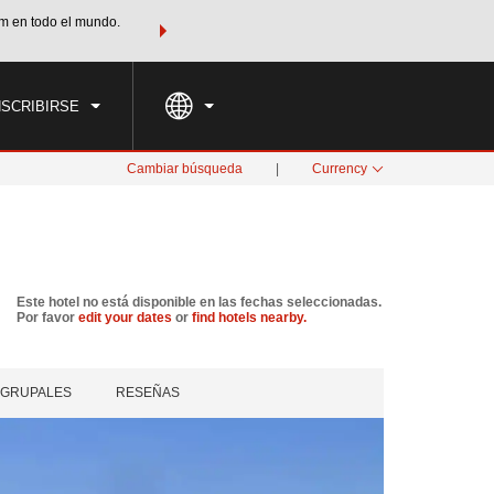
m en todo el mundo.
Agrupa tu hotel, vuelos y mucho más con los Paquetes de
PED
TARIFAS ESPECIALES
RESERVAR AHORA
en tu paquete tota
NSCRIBIRSE
Cambiar búsqueda
|
Currency
Este hotel no está disponible en las fechas seleccionadas.
Por favor
edit your dates
or
find hotels nearby.
 GRUPALES
RESEÑAS