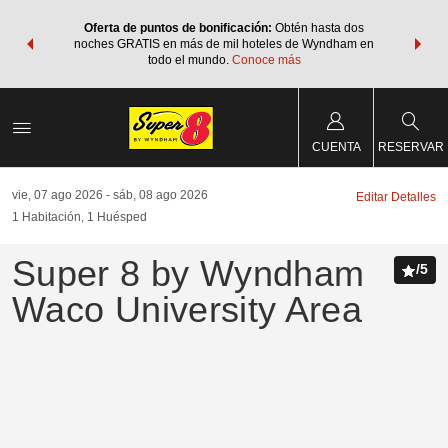
os Paquetes
Oferta de puntos de bonificación:
Obtén hasta dos
Agrupa tu 
os Wyndham
noches GRATIS en más de mil hoteles de Wyndham en
de viaje 
 MÁS
todo el mundo.
Conoce más
Rewar
CUENTA
RESERVAR
vie, 07 ago 2026
sáb, 08 ago 2026
Editar Detalles
1
Habitación
,
1
Huésped
Super 8 by Wyndham
/
5
Waco University Area