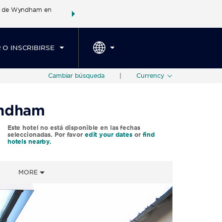
es de Wyndham en
Agrupa tu hotel, vuelos y mucho más con los Paq
SPED
TARIFAS ESPECIALES
RESERVAR AHORA
Wyndham Rewards en tu paq
 O INSCRIBIRSE
Cambiar búsqueda
|
Currency
yndham
Este hotel no está disponible en las fechas
seleccionadas. Por favor
edit your dates
or
find
hotels nearby.
MORE