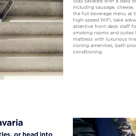
Stay satiated with a daily b
including sausage, cheese, 
the full beverage menu at t
high-speed WiFi, take adva
attentive front desk staff 
smoking rooms and suites fe
mattress with luxurious lin
ironing amenities, bath prod
conditioning.
avaria
tles, or head into