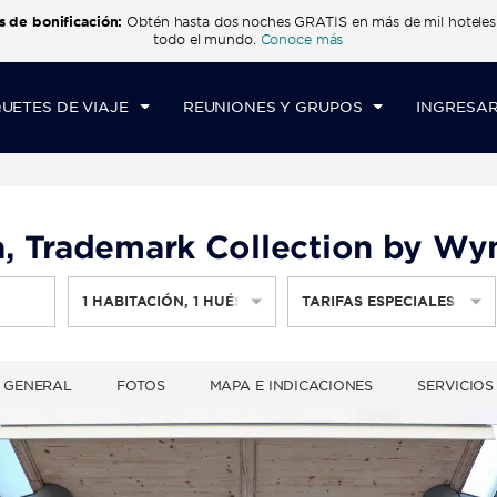
s de bonificación:
Obtén hasta dos noches GRATIS en más de mil hotel
CK IN
CHECK OUT
1
HABITACIÓN
,
1
HUÉ
todo el mundo.
Conoce más
E, 07 AGO 2026
SÁB, 08 AGO 2026
UETES DE VIAJE
REUNIONES Y GRUPOS
INGRESAR
, Trademark Collection by W
1
HABITACIÓN
,
1
HUÉSPED
TARIFAS ESPECIALES
 GENERAL
FOTOS
MAPA E INDICACIONES
SERVICIOS