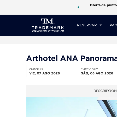
aquetes de viaje de Wyndham, además, gana puntos
Oferta de punto
CHE
quete total.
CONOCE MÁS
VI
RESERVAR
PAQ
Arthotel ANA Panorama
CHECK IN
CHECK OUT
VIE, 07 AGO 2026
SÁB, 08 AGO 2026
DESCRIPCIÓN