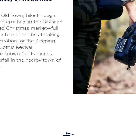
 Old Town, bike through
an epic hike in the Bavarian
wned Christmas market—full
 a tour at the breathtaking
iration for the Sleeping
Gothic Revival
known for its murals.
fall in the nearby town of
.