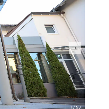
Next
Slide
1
/
98