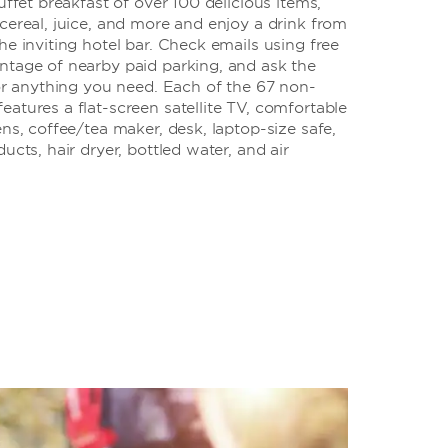
uffet breakfast of over 100 delicious items,
cereal, juice, and more and enjoy a drink from
he inviting hotel bar. Check emails using free
ntage of nearby paid parking, and ask the
for anything you need. Each of the 67 non-
atures a flat-screen satellite TV, comfortable
ens, coffee/tea maker, desk, laptop-size safe,
ucts, hair dryer, bottled water, and air