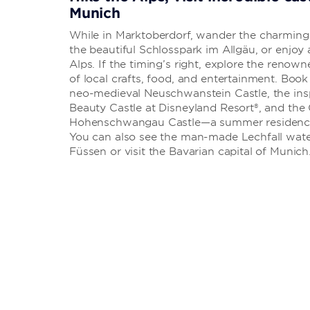
Munich
While in Marktoberdorf, wander the charming
the beautiful Schlosspark im Allgäu, or enjoy 
Alps. If the timing’s right, explore the reno
of local crafts, food, and entertainment. Book
neo-medieval Neuschwanstein Castle, the insp
Beauty Castle at Disneyland Resort®, and the 
Hohenschwangau Castle—a summer residence 
You can also see the man-made Lechfall water
Füssen or visit the Bavarian capital of Munich