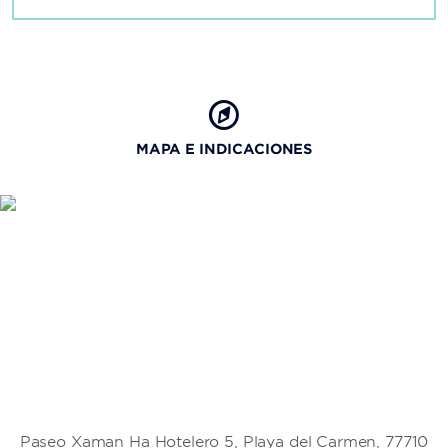
Cancun Center
Isla Mujeres
Puerto Aventuras
MAPA E INDICACIONES
Puerto Morelos
Universidad Riviera
Universidad Tecnológica de la Riviera Maya
Paseo Xaman Ha Hotelero 5, Playa del Carmen, 77710