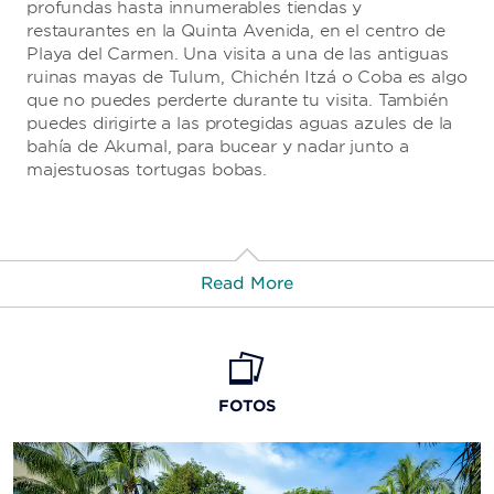
profundas hasta innumerables tiendas y
restaurantes en la Quinta Avenida, en el centro de
Playa del Carmen. Una visita a una de las antiguas
ruinas mayas de Tulum, Chichén Itzá o Coba es algo
que no puedes perderte durante tu visita. También
puedes dirigirte a las protegidas aguas azules de la
bahía de Akumal, para bucear y nadar junto a
majestuosas tortugas bobas.
Read More
Points of Interest
Akumal
FOTOS
Xaman Ha Aviary
Necui Spa
Chichén Itzá