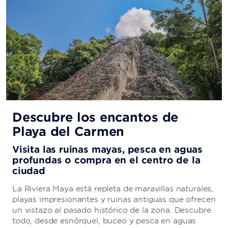
Vacaciones all-inclusive
Descubre los encantos de
Playa del Carmen
Todo lo que necesitas para disfrutar de
una escapada sin preocupaciones
Visita las ruinas mayas, pesca en aguas
profundas o compra en el centro de la
Disfruta de una estadía sin estrés con nuestro
ciudad
paquete all-inclusive, que incluye desde deliciosos
platos y cocteles hasta servicio de cobertura y
La Riviera Maya está repleta de maravillas naturales,
entretenimiento de primera categoría.
playas impresionantes y ruinas antiguas que ofrecen
un vistazo al pasado histórico de la zona. Descubre
todo, desde esnórquel, buceo y pesca en aguas
CONOCE MÁS