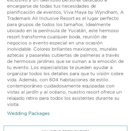
exclusivo y un talentoso personal dedicado a
Take a break at this poolside snack bar, featuring
encargarse de todas tus necesidades de
burgers, fries, hot dogs, pizzas, sandwiches, fruit
planificación de eventos, Viva Maya by Wyndham, A
salads, and ice-cold drinks.
Trademark All Inclusive Resort es el lugar perfecto
Daily Hours:
para grupos de todos los tamaños. Idealmente
Day: 11:00–18:30
ubicado en la península de Yucatán, este hermoso
Night: 22:00–6:00
resort transforma cualquier boda, reunión de
negocios o evento especial en una ocasión
inolvidable. Colores brillantes mexicanos, murales
aztecas y pasarelas cubiertas de palmeras a través
de hermosos jardines que se suman a la emoción de
tu evento. Los especialistas te pueden ayudar a
organizar todos los detalles para que tu visión cobre
vida. Además, con 604 habitaciones de estilo
contemporáneo cuidadosamente equipadas con
vistas al jardín y al océano, nuestro resort ofrece un
relajado retiro para todos los asistentes durante su
visita.
Wedding Packages