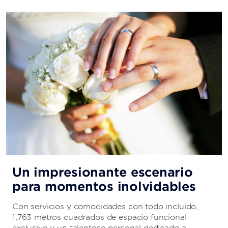
air restaurant. Reservations are required and can be
made through the Viva App.
Daily Hours:
Dinner: 18:00–21:00
Viva Café
Serving up inventive fusion cuisine and artfully
presented dishes, this sleek, contemporary eatery
makes for a memorable meal. Reservations are required
and can be made through the Viva App.
Daily Hours:
Dinner: 18:00–21:00
Un impresionante escenario
para momentos inolvidables
Con servicios y comodidades con todo incluido,
Arrecife Snack Bar
1,763 metros cuadrados de espacio funcional