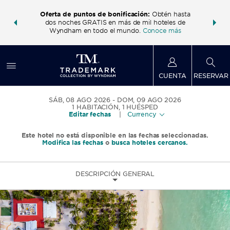
 con los
Agrupa 
Oferta de puntos de bonificación:
Obtén hasta
ás, gana
Paquete
dos noches GRATIS en más de mil hoteles de
te total.
puntos W
Wyndham en todo el mundo.
Conoce más
CUENTA
RESERVAR
SÁB, 08 AGO 2026
DOM, 09 AGO 2026
1
HABITACIÓN
,
1
HUÉSPED
Editar fechas
|
Currency
Este hotel no está disponible en las fechas seleccionadas.
Modifica las fechas
o
busca hoteles cercanos.
DESCRIPCIÓN GENERAL