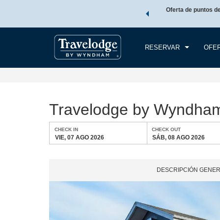
de viaje de Wyndham, además, gana puntos Wyndham Rewards
Oferta de puntos d
CHE
tal.
CONOCE MÁS
VIE
RESERVAR
OFE
Travelodge by Wyndham
CHECK IN
CHECK OUT
VIE, 07 AGO 2026
SÁB, 08 AGO 2026
DESCRIPCIÓN GENE