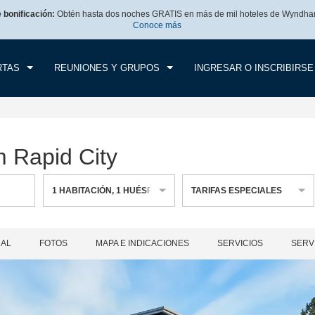
e bonificación:
Obtén hasta dos noches GRATIS en más de mil hoteles de Wyndha
CK IN
CHECK OUT
1
HABITACIÓN
,
1
HUÉS
Conoce más
, 07 AGO 2026
SÁB, 08 AGO 2026
RTAS
REUNIONES Y GRUPOS
INGRESAR O INSCRIBIRSE
 Rapid City
1
HABITACIÓN
,
1
HUÉSPED
TARIFAS ESPECIALES
RAL
FOTOS
MAPA E INDICACIONES
SERVICIOS
SERV