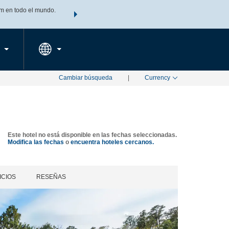
m en todo el mundo.
Agrupa tu hotel, vuelos y mucho más con los Paquetes de
PED
TARIFAS ESPECIALES
RESERVAR AHORA
en tu paquete tota
Cambiar búsqueda
|
Currency
Este hotel no está disponible en las fechas seleccionadas.
Modifica las fechas
o
encuentra hoteles cercanos.
ICIOS
RESEÑAS