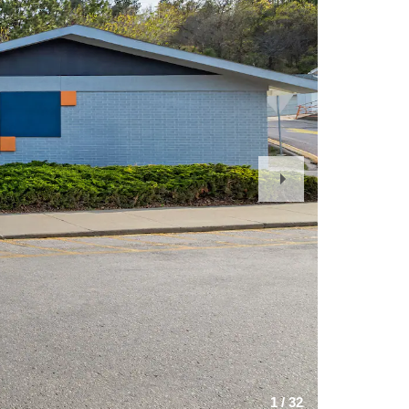
Next
Slide
1
/
32