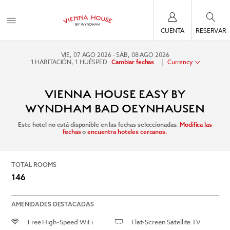
CUENTA
RESERVAR
VIE, 07 AGO 2026
SÁB, 08 AGO 2026
1
HABITACIÓN
,
1
HUÉSPED
|
Currency
Cambiar fechas
VIENNA HOUSE EASY BY
WYNDHAM BAD OEYNHAUSEN
Este hotel no está disponible en las fechas seleccionadas.
Modifica las
fechas
o
encuentra hoteles cercanos.
TOTAL ROOMS
146
AMENIDADES DESTACADAS
Free High-Speed WiFi
Flat-Screen Satellite TV