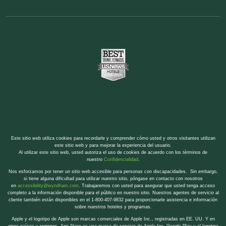
Este sitio web utiliza cookies para recordarle y comprender cómo usted y otros visitantes utilizan
este sitio web y para mejorar la experiencia del usuario.
Al utilizar este sitio web, usted autoriza el uso de cookies de acuerdo con los términos de
nuestro
Confidencialidad
.
Nos esforzamos por tener un sitio web accesible para personas con discapacidades. Sin embargo,
si tiene alguna dificultad para utilizar nuestro sitio, póngase en contacto con nosotros
en
accessibility@wyndham.com
. Trabajaremos con usted para asegurar que usted tenga acceso
completo a la información disponible para el público en nuestro sitio. Nuestros agentes de servicio al
cliente también están disponibles en el 1-800-407-9832 para proporcionarle asistencia e información
sobre nuestros hoteles y programas.
Apple y el logotipo de Apple son marcas comerciales de Apple Inc., registradas en EE. UU. Y en
otros países y regiones. App Store es una marca de servicio de Apple Inc. Google Play y el logotipo