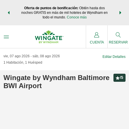
os Paquetes
Oferta de puntos de bonificación:
Obtén hasta dos
Agrupa tu 
os Wyndham
noches GRATIS en más de mil hoteles de Wyndham en
de viaje 
 MÁS
todo el mundo.
Conoce más
Rewar
CUENTA
RESERVAR
vie, 07 ago 2026
sáb, 08 ago 2026
Editar Detalles
1
Habitación
,
1
Huésped
Wingate by Wyndham Baltimore
/
5
BWI Airport