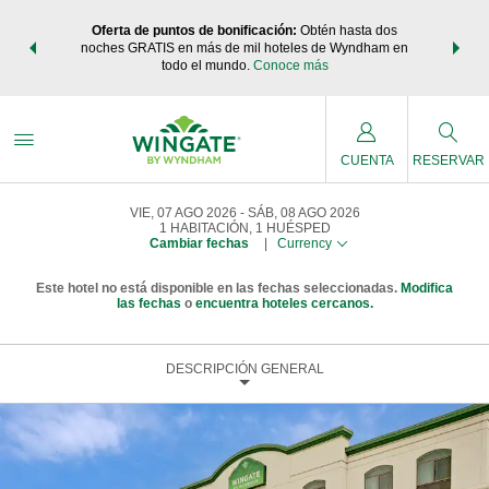
os Paquetes
Oferta de puntos de bonificación:
Obtén hasta dos
Agrupa tu 
os Wyndham
noches GRATIS en más de mil hoteles de Wyndham en
de viaje 
 MÁS
todo el mundo.
Conoce más
Rewar
CUENTA
RESERVAR
VIE, 07 AGO 2026
SÁB, 08 AGO 2026
1
HABITACIÓN
,
1
HUÉSPED
Cambiar fechas
|
Currency
Este hotel no está disponible en las fechas seleccionadas.
Modifica
las fechas
o
encuentra hoteles cercanos.
DESCRIPCIÓN GENERAL