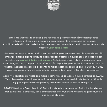
Este sitio web utiliza cookies para recordarle y comprender cómo usted y otros
visitantes utilizan este sitio web y para mejorar la experiencia del usuario.
Al utilizar este sitio web, usted autoriza el uso de cookies de acuerdo con los términos de
nuestro
Confidencialidad
.
Nos esforzamos por tener un sitio web accesible para personas con discapacidades. Sin
embargo, si tiene alguna dificultad para utilizar nuestro sitio, póngase en contacto con
nosotros en
accessibility@wyndham.com
. Trabajaremos con usted para asegurar que
usted tenga acceso completo a la información disponible para el público en nuestro sitio.
Nuestros agentes de servicio al cliente también están disponibles en el 1-800-407-9832
para proporcionarle asistencia e información sobre nuestros hoteles y programas.
Apple y el logotipo de Apple son marcas comerciales de Apple Inc., registradas en EE. UU.
Y en otros países y regiones. App Store es una marca de servicio de Apple Inc. Google
Play y el logotipo de Google Play son marcas comerciales de Google LLC.
©2025 Wyndham Franchisor, LLC. Todos los derechos reservados. Todos los hoteles son
franquicias de la empresa, son administrados por Wyndham Hotel Management, Inc. o
uno de sus afiliados.