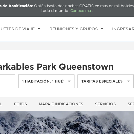
s de bonificación:
Obtén hasta dos noches GRATIS en más de mil hotel
CK IN
CHECK OUT
1
HABITACIÓN
,
1
HUÉ
todo el mundo.
Conoce más
B, 08 AGO 2026
DOM, 09 AGO 2026
UETES DE VIAJE
REUNIONES Y GRUPOS
INGRESAR
kables Park Queenstown
1
HABITACIÓN
,
1
HUÉSPED
TARIFAS ESPECIALES
L
FOTOS
MAPA E INDICACIONES
SERVICIOS
SE