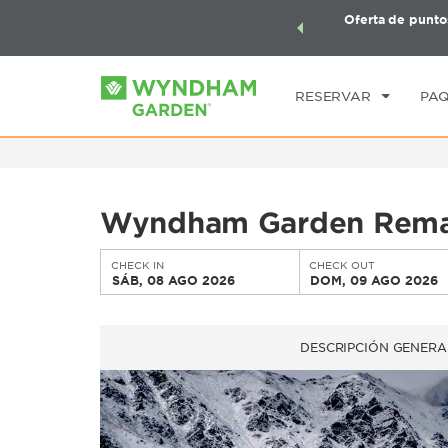
aquetes de viaje de Wyndham, además, gana puntos
Oferta de punto
CHE
quete total.
CONOCE MÁS
SÁ
RESERVAR
PAQ
Wyndham Garden Remar
CHECK IN
CHECK OUT
SÁB, 08 AGO 2026
DOM, 09 AGO 2026
DESCRIPCIÓN GENERA