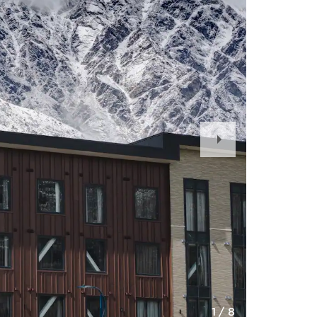
Next
Slide
1
/
8