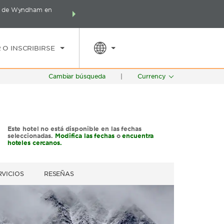
es de Wyndham en
Agrupa tu hotel, vuelos y mucho más con los Paq
SPED
TARIFAS ESPECIALES
RESERVAR AHORA
Wyndham Rewards en tu paq
 O INSCRIBIRSE
Cambiar búsqueda
|
Currency
Este hotel no está disponible en las fechas
seleccionadas.
Modifica las fechas
o
encuentra
hoteles cercanos.
RVICIOS
RESEÑAS