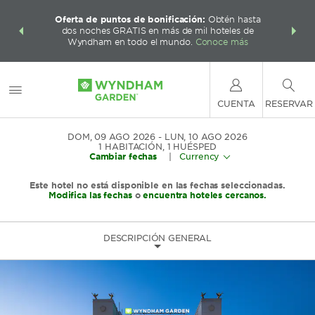
 con los
Agrupa 
Oferta de puntos de bonificación:
Obtén hasta
ás, gana
Paquete
dos noches GRATIS en más de mil hoteles de
te total.
puntos W
Wyndham en todo el mundo.
Conoce más
CUENTA
RESERVAR
DOM, 09 AGO 2026
LUN, 10 AGO 2026
1
HABITACIÓN
,
1
HUÉSPED
Cambiar fechas
|
Currency
Este hotel no está disponible en las fechas seleccionadas.
Modifica las fechas
o
encuentra hoteles cercanos.
DESCRIPCIÓN GENERAL