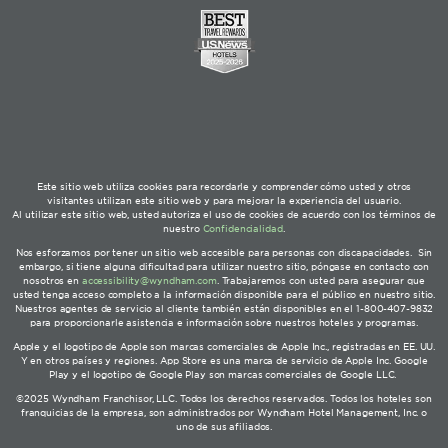
Este sitio web utiliza cookies para recordarle y comprender cómo usted y otros
visitantes utilizan este sitio web y para mejorar la experiencia del usuario.
Al utilizar este sitio web, usted autoriza el uso de cookies de acuerdo con los términos de
nuestro
Confidencialidad
.
Nos esforzamos por tener un sitio web accesible para personas con discapacidades. Sin
embargo, si tiene alguna dificultad para utilizar nuestro sitio, póngase en contacto con
nosotros en
accessibility@wyndham.com
. Trabajaremos con usted para asegurar que
usted tenga acceso completo a la información disponible para el público en nuestro sitio.
Nuestros agentes de servicio al cliente también están disponibles en el 1-800-407-9832
para proporcionarle asistencia e información sobre nuestros hoteles y programas.
Apple y el logotipo de Apple son marcas comerciales de Apple Inc., registradas en EE. UU.
Y en otros países y regiones. App Store es una marca de servicio de Apple Inc. Google
Play y el logotipo de Google Play son marcas comerciales de Google LLC.
©2025 Wyndham Franchisor, LLC. Todos los derechos reservados. Todos los hoteles son
franquicias de la empresa, son administrados por Wyndham Hotel Management, Inc. o
uno de sus afiliados.