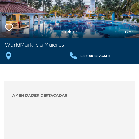
1
/
27
WorldMark Isla Mujeres
+529-98-2873340
AMENIDADES DESTACADAS