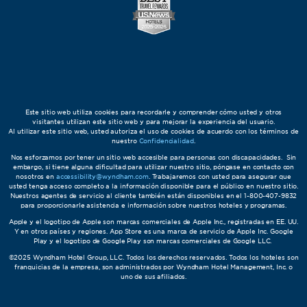
Este sitio web utiliza cookies para recordarle y comprender cómo usted y otros
visitantes utilizan este sitio web y para mejorar la experiencia del usuario.
Al utilizar este sitio web, usted autoriza el uso de cookies de acuerdo con los términos de
nuestro
Confidencialidad
.
Nos esforzamos por tener un sitio web accesible para personas con discapacidades. Sin
embargo, si tiene alguna dificultad para utilizar nuestro sitio, póngase en contacto con
nosotros en
accessibility@wyndham.com
. Trabajaremos con usted para asegurar que
usted tenga acceso completo a la información disponible para el público en nuestro sitio.
Nuestros agentes de servicio al cliente también están disponibles en el 1-800-407-9832
para proporcionarle asistencia e información sobre nuestros hoteles y programas.
Apple y el logotipo de Apple son marcas comerciales de Apple Inc., registradas en EE. UU.
Y en otros países y regiones. App Store es una marca de servicio de Apple Inc. Google
Play y el logotipo de Google Play son marcas comerciales de Google LLC.
©2025 Wyndham Hotel Group, LLC. Todos los derechos reservados. Todos los hoteles son
franquicias de la empresa, son administrados por Wyndham Hotel Management, Inc. o
uno de sus afiliados.