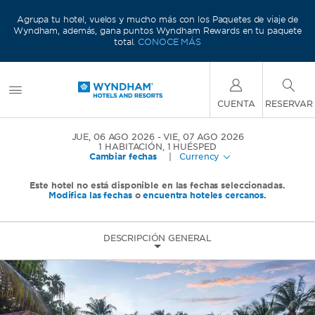
e
Agrupa tu hotel, vuelos y mucho más con los Paquetes de viaje de
e
Wyndham, además, gana puntos Wyndham Rewards en tu paquete
total.
CONOCE MÁS
CUENTA
RESERVAR
JUE, 06 AGO 2026
VIE, 07 AGO 2026
1
HABITACIÓN
,
1
HUÉSPED
Cambiar fechas
|
Currency
Este hotel no está disponible en las fechas seleccionadas.
Modifica las fechas
o
encuentra hoteles cercanos.
DESCRIPCIÓN GENERAL