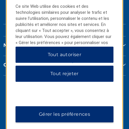
Ce site Web utilise des cookies et des
technologies similaires pour analyser le trafic et
suivre l'utilisation, personnaliser le contenu et les
publicités et améliorer nos sites et services. En
cliquant sur « Tout accepter », vous consentez à
leur utilisation. Vous pouvez également cliquer sur
« Gérer les préférences » pour personnaliser vos
Nous joindre
choix ou sur « Tout rejeter » pour n'autoriser que
Tout autoriser
les cookies essentiels. Pour plus d'informations,
veuillez consulter notre
Politique de confidentialité
.
Conditions générales
Tout rejeter
Gérer les préférences