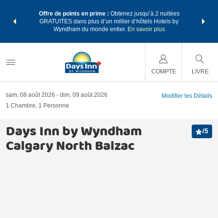
ore avec les
Regroupez v
Offre de points en prime :
Obtenez jusqu’à 2 nuitées
 des points
forfaits v
GRATUITES dans plus d’un millier d’hôtels Hotels by
re forfait.
Wyndham Re
Wyndham du monde entier.
En savoir plus
COMPTE
LIVRE
sam, 08 août 2026
dim, 09 août 2026
Modifier les Détails
1
Chambre
,
1
Personne
Days Inn by Wyndham
/
5
Calgary North Balzac