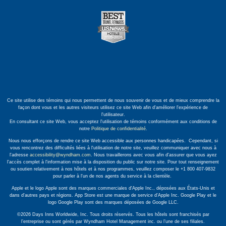
Ce site utilise des témoins qui nous permettent de nous souvenir de vous et de mieux comprendre la
façon dont vous et les autres visiteurs utilisez ce site Web afin d'améliorer l'expérience de
l'utilisateur.
En consultant ce site Web, vous acceptez l'utilisation de témoins conformément aux conditions de
notre
Politique de confidentialité
.
Nous nous efforçons de rendre ce site Web accessible aux personnes handicapées. Cependant, si
vous rencontrez des difficultés liées à l'utilisation de notre site, veuillez communiquer avec nous à
l'adresse
accessibility@wyndham.com
. Nous travaillerons avec vous afin d'assurer que vous ayez
l'accès complet à l'information mise à la disposition du public sur notre site. Pour tout renseignement
ou soutien relativement à nos hôtels et à nos programmes, veuillez composer le +1 800 407-9832
pour parler à l'un de nos agents du service à la clientèle.
Apple et le logo Apple sont des marques commerciales d'Apple Inc., déposées aux États-Unis et
dans d'autres pays et régions. App Store est une marque de service d'Apple Inc. Google Play et le
logo Google Play sont des marques déposées de Google LLC.
©2026 Days Inns Worldwide, Inc. Tous droits réservés. Tous les hôtels sont franchisés par
l’entreprise ou sont gérés par Wyndham Hotel Management inc. ou l’une de ses filiales.