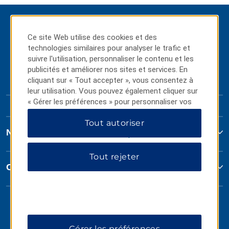
Ce site Web utilise des cookies et des
technologies similaires pour analyser le trafic et
suivre l'utilisation, personnaliser le contenu et les
publicités et améliorer nos sites et services. En
cliquant sur « Tout accepter », vous consentez à
leur utilisation. Vous pouvez également cliquer sur
« Gérer les préférences » pour personnaliser vos
choix ou sur « Tout rejeter » pour n'autoriser que
Tout autoriser
les cookies essentiels. Pour plus d'informations,
Nous joindre
veuillez consulter notre
Politique de confidentialité
.
Tout rejeter
Conditions générales
Gérer les préférences