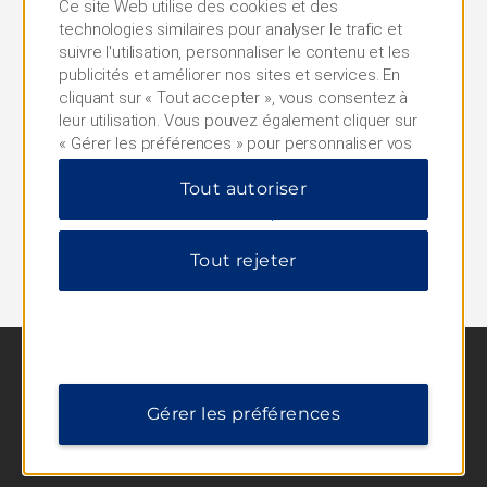
Ce site Web utilise des cookies et des
accessoires, les pourboires et les frais supplémentaires
technologies similaires pour analyser le trafic et
par chambre et par nuitée qui peuvent être imposés.
suivre l'utilisation, personnaliser le contenu et les
Le meilleur tarif disponible est défini comme étant le
publicités et améliorer nos sites et services. En
meilleur tarif, non admissible et sans restriction, mis à
cliquant sur « Tout accepter », vous consentez à
la disposition du public sur Internet, pour des hôtels
leur utilisation. Vous pouvez également cliquer sur
avec des modalités, des dates et de l’hébergement
« Gérer les préférences » pour personnaliser vos
équivalents. Cette offre peut être annulée ou
choix ou sur « Tout rejeter » pour n'autoriser que
modifiée à tout moment, et être nulle là où la loi
Tout autoriser
les cookies essentiels. Pour plus d'informations,
l’interdit.
veuillez consulter notre
Politique de confidentialité
.
©2019 Wyndham Hotel Group, LLC. Tous droits
Tout rejeter
réservés.
Gérer les préférences