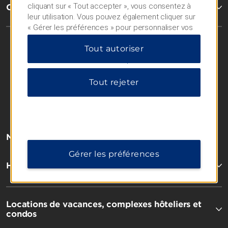
cliquant sur « Tout accepter », vous consentez à
Conditions générales
leur utilisation. Vous pouvez également cliquer sur
« Gérer les préférences » pour personnaliser vos
choix ou sur « Tout rejeter » pour n'autoriser que
Tout autoriser
les cookies essentiels. Pour plus d'informations,
veuillez consulter notre
Politique de confidentialité
.
Tout rejeter
Nos marques
Gérer les préférences
Hôtels de Wyndham
Locations de vacances, complexes hôteliers et
condos