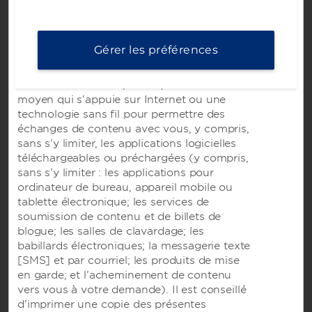
Microtel Inn and Suites by Wyndham®;
Ramada®; Baymont®; Days Inn®; Super 8®;
Caesars Rewards
Howard Johnson®; Travelodge®; et
AmericInn®.
Gérer les préférences
Les services Web englobent nos sites Web
normaux et mobiles, ainsi que tout autre
moyen qui s’appuie sur Internet ou une
technologie sans fil pour permettre des
échanges de contenu avec vous, y compris,
sans s’y limiter, les applications logicielles
téléchargeables ou préchargées (y compris,
sans s’y limiter : les applications pour
ordinateur de bureau, appareil mobile ou
tablette électronique; les services de
soumission de contenu et de billets de
Ce site utilise des cookies afin que nous puissions nous souvenir de vous et comprendre
comment vous et les autres visiteurs utilisez ce site et afin d'améliorer l'expérience de
blogue; les salles de clavardage; les
l'utilisateur.
babillards électroniques; la messagerie texte
En utilisant ce site Web, vous consentez à l'utilisation de cookies conformément aux
conditions de notre
Avis de confidentialité
.
[SMS] et par courriel; les produits de mise
en garde; et l’acheminement de contenu
Nous nous efforçons d’avoir un site Web accessible aux personnes handicapées. & Nbsp;
Toutefois, si vous rencontrez des difficultés pour utiliser notre site, veuillez nous
vers vous à votre demande). Il est conseillé
contacter à l'adresse suivante:
accessibility@wyndham.com
. Nous travaillerons avec
d’imprimer une copie des présentes
vous pour vous assurer un accès complet aux informations mises à la disposition du