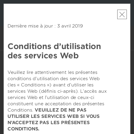
 encore avec
Offre de points en prime :
Obtenez jusqu’à 2
Regroupez v
cumulez des
nuitées GRATUITES dans plus d’un millier d’hôtels
les forfai
semble de
Hotels by Wyndham du monde entier.
En savoir
points W
S
plus
Dernière mise à jour : 3 avril 2019
Conditions d’utilisation
COMPTE
LIVRE
des services Web
Veuillez lire attentivement les présentes
conditions d’utilisation des services Web
(les « Conditions ») avant d’utiliser les
services Web (définis ci-après). L’accès aux
services Web et l’utilisation de ceux-ci
constituent une acceptation des présentes
Conditions.
VEUILLEZ DE NE PAS
Nous joindre
UTILISER LES SERVICES WEB SI VOUS
N’ACCEPTEZ PAS LES PRÉSENTES
CONDITIONS.
Conditions générales