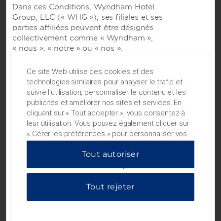
Dans ces Conditions, Wyndham Hotel
Group, LLC (« WHG »), ses filiales et ses
parties affiliées peuvent être désignés
collectivement comme « Wyndham »,
« nous », « notre » ou « nos ».
Wyndham Rewards® et tout successeur ou
tous les programmes de fidélisation peuvent
Ce site Web utilise des cookies et des
être collectivement appelés « programmes
technologies similaires pour analyser le trafic et
de fidélisation ». Ces Conditions constituent
suivre l'utilisation, personnaliser le contenu et les
un accord contractuel entre vous (« vous »,
publicités et améliorer nos sites et services. En
« votre » ou « vos ») et nous concernant
cliquant sur « Tout accepter », vous consentez à
votre utilisation des services couverts par
leur utilisation. Vous pouvez également cliquer sur
Nos marques
les présentes conditions (« services Web »).
« Gérer les préférences » pour personnaliser vos
Les présentes Conditions s’appliquent au
choix ou sur « Tout rejeter » pour n'autoriser que
programme de fidélisation Wyndham
Hôtels de Wyndham
Tout autoriser
les cookies essentiels. Pour plus d'informations,
Rewards®, de même qu’à nos autres
veuillez consulter notre
Politique de confidentialité
.
marques suivantes : Wyndham Grand®;
Wyndham; Wyndham Garden®; Dolce Hotels
Tout rejeter
Locations de vacances, complexes hôteliers et
& Resorts®; La Quinta®; TRYP by Wyndham®;
condos
Dazzler®; Esplendor®; Wingate by
Wyndham®; Hawthorn Suites by Wyndham®;