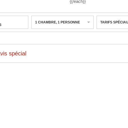
{{/each}}
1
CHAMBRE
,
1
PERSONNE
TARIFS SPÉCIA
6
vis spécial