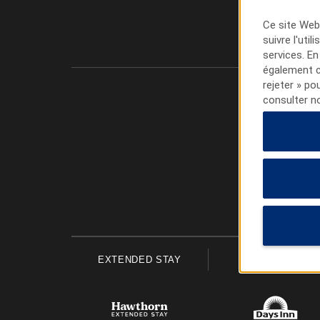
Ce site Web 
suivre l'uti
services. En
également cl
rejeter » po
consulter n
EXTENDED STAY
ECONOMY