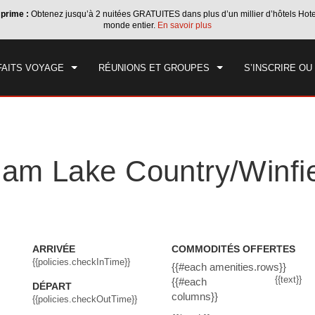
 prime :
Obtenez jusqu’à 2 nuitées GRATUITES dans plus d’un millier d’hôtels Ho
IVÉE
DÉPART
1
CHAMBRE
,
1
PERSON
monde entier.
En savoir plus
, 06 AOÛT 2026
VEN, 07 AOÛT 2026
FAITS VOYAGE
RÉUNIONS ET GROUPES
S’INSCRIRE O
am Lake Country/Winfie
ARRIVÉE
COMMODITÉS OFFERTES
{{policies.checkInTime}}
{{#each amenities.rows}}
{{text}}
{{#each
DÉPART
columns}}
{{policies.checkOutTime}}