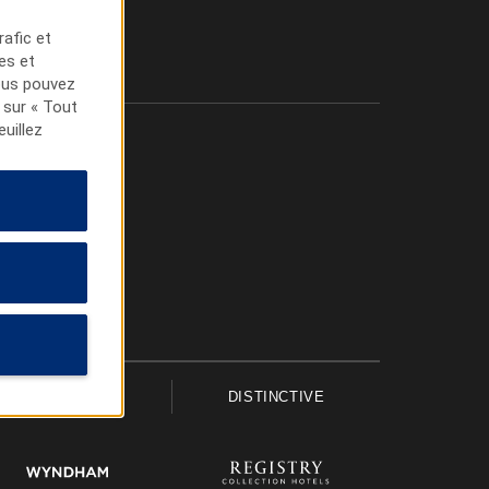
rafic et
tes et
Vous pouvez
 sur « Tout
euillez
UPSCALE
DISTINCTIVE