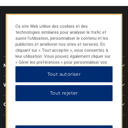
Ce site Web utilise des cookies et des
technologies similaires pour analyser le trafic et
suivre l'utilisation, personnaliser le contenu et les
publicités et améliorer nos sites et services. En
cliquant sur « Tout accepter », vous consentez à
leur utilisation. Vous pouvez également cliquer sur
« Gérer les préférences » pour personnaliser vos
Nous joindre
choix ou sur « Tout rejeter » pour n'autoriser que
Tout autoriser
les cookies essentiels. Pour plus d'informations,
veuillez consulter notre
Politique de confidentialité
.
Wyndham Business
Tout rejeter
Conditions générales