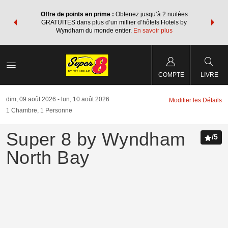
ore avec les
Regroupez v
Offre de points en prime :
Obtenez jusqu’à 2 nuitées
 des points
forfaits v
GRATUITES dans plus d’un millier d’hôtels Hotels by
re forfait.
Wyndham Re
Wyndham du monde entier.
En savoir plus
COMPTE
LIVRE
dim, 09 août 2026
lun, 10 août 2026
Modifier les Détails
1
Chambre
,
1
Personne
Super 8 by Wyndham
/
5
North Bay