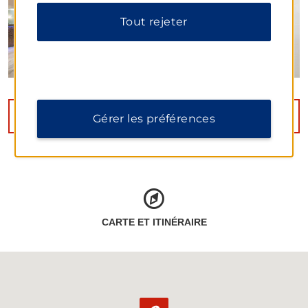
Tout rejeter
VOIR
15
PHOTOS
Gérer les préférences
CARTE ET ITINÉRAIRE