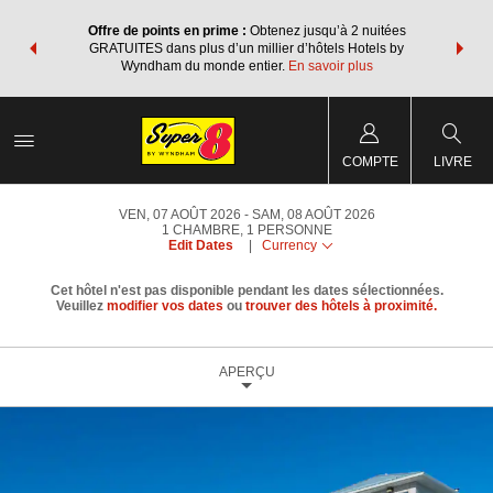
ore avec les
Regroupez v
Offre de points en prime :
Obtenez jusqu’à 2 nuitées
 des points
forfaits v
GRATUITES dans plus d’un millier d’hôtels Hotels by
re forfait.
Wyndham Re
Wyndham du monde entier.
En savoir plus
COMPTE
LIVRE
VEN, 07 AOÛT 2026
SAM, 08 AOÛT 2026
1
CHAMBRE
,
1
PERSONNE
Edit Dates
|
Currency
Cet hôtel n'est pas disponible pendant les dates sélectionnées.
Veuillez
modifier vos dates
ou
trouver des hôtels à proximité.
APERÇU