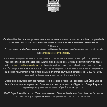
Ce site utilise des témoins qui nous permettent de nous souvenir de vous et de mieux comprendre la
façon dont vous et les autres visiteurs utilisez ce site Web afin d'améliorer l'expérience de
l'utilisateur.
En consultant ce site Web, vous acceptez l'utilisation de témoins conformément aux conditions de
notre
Politique de confidentialité
.
Nous nous efforçons de rendre ce site Web accessible aux personnes handicapées. Cependant, si
vous rencontrez des difficultés liées à l'utilisation de notre site, veuillez communiquer avec nous à
l'adresse
accessibility@wyndham.com
. Nous travaillerons avec vous afin d'assurer que vous ayez
l'accès complet à l'information mise à la disposition du public sur notre site. Pour tout renseignement
ou soutien relativement à nos hôtels et à nos programmes, veuillez composer le +1 800 407-9832
pour parler à l'un de nos agents du service à la clientèle.
Apple et le logo Apple sont des marques commerciales d'Apple Inc., déposées aux États-Unis et
dans d'autres pays et régions. App Store est une marque de service d'Apple Inc. Google Play et le
logo Google Play sont des marques déposées de Google LLC.
©2025 Super 8 Worldwide, Inc. Tous droits réservés. Tous les hôtels sont franchisés par l’entreprise
ou sont gérés par Wyndham Hotel Management inc. ou l’une de ses filiales.