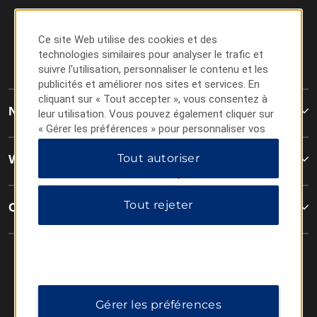
Ce site Web utilise des cookies et des
technologies similaires pour analyser le trafic et
suivre l'utilisation, personnaliser le contenu et les
publicités et améliorer nos sites et services. En
cliquant sur « Tout accepter », vous consentez à
Nous joindre
leur utilisation. Vous pouvez également cliquer sur
« Gérer les préférences » pour personnaliser vos
choix ou sur « Tout rejeter » pour n'autoriser que
Tout autoriser
les cookies essentiels. Pour plus d'informations,
Wyndham Business
veuillez consulter notre
Politique de confidentialité
.
Tout rejeter
Conditions générales
Gérer les préférences