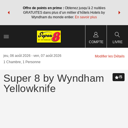
ore avec les
Regroupez v
Offre de points en prime :
Obtenez jusqu’à 2 nuitées
 des points
forfaits v
GRATUITES dans plus d’un millier d’hôtels Hotels by
re forfait.
Wyndham Re
Wyndham du monde entier.
En savoir plus
COMPTE
LIVRE
jeu, 06 août 2026
ven, 07 août 2026
Modifier les Détails
1
Chambre
,
1
Personne
Super 8 by Wyndham
/
5
Yellowknife