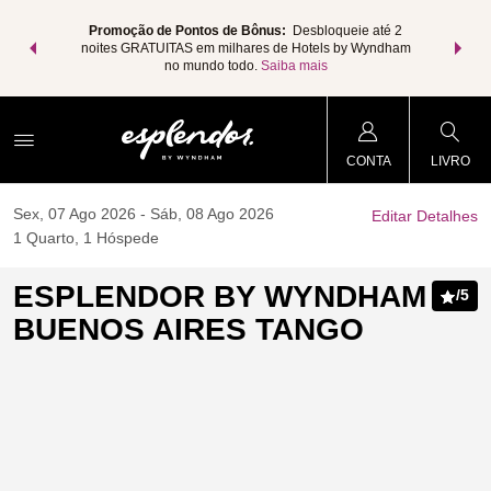
 muito mais
Faça um pa
Promoção de Pontos de Bônus:
Desbloqueie até 2
nhe também
com os Pa
noites GRATUITAS em milhares de Hotels by Wyndham
otal.
SAIBA
pontos Wy
no mundo todo.
Saiba mais
CONTA
LIVRO
Sex, 07 Ago 2026
Sáb, 08 Ago 2026
Editar Detalhes
1
Quarto
,
1
Hóspede
ESPLENDOR BY WYNDHAM
/
5
BUENOS AIRES TANGO