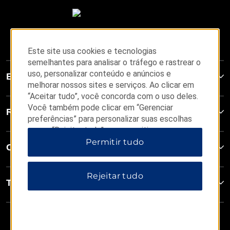
Este site usa cookies e tecnologias
semelhantes para analisar o tráfego e rastrear o
uso, personalizar conteúdo e anúncios e
Esplendor Hoteles Boutique
melhorar nossos sites e serviços. Ao clicar em
“Aceitar tudo”, você concorda com o uso deles.
Você também pode clicar em “Gerenciar
Reservas
preferências” para personalizar suas escolhas
ou em “Rejeitar tudo” para permitir apenas
cookies essenciais. Para obter informações
Permitir tudo
Contato
adicionais, visite nosso
Aviso de Privacidade
.
Rejeitar tudo
Termos & Políticas