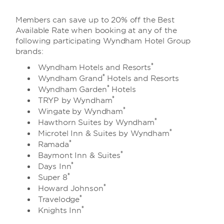
Members can save up to 20% off the Best
Available Rate when booking at any of the
following participating Wyndham Hotel Group
brands:
®
Wyndham Hotels and Resorts
®
Wyndham Grand
Hotels and Resorts
®
Wyndham Garden
Hotels
®
TRYP by Wyndham
®
Wingate by Wyndham
®
Hawthorn Suites by Wyndham
®
Microtel Inn & Suites by Wyndham
®
Ramada
®
Baymont Inn & Suites
®
Days Inn
®
Super 8
®
Howard Johnson
®
Travelodge
®
Knights Inn