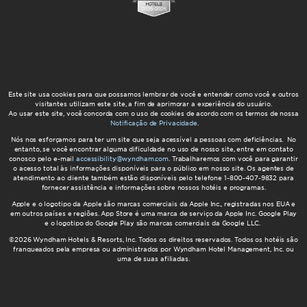
Este site usa cookies para que possamos lembrar de você e entender como você e outros
visitantes utilizam este site, a fim de aprimorar a experiência do usuário.
Ao usar este site, você concorda com o uso de cookies de acordo com os termos de nossa
Notificação de Privacidade
.
Nós nos esforçamos para ter um site que seja acessível a pessoas com deficiências. No
entanto, se você encontrar alguma dificuldade no uso de nosso site, entre em contato
conosco pelo e-mail
accessibility@wyndham.com
. Trabalharemos com você para garantir
o acesso total às informações disponíveis para o público em nosso site. Os agentes de
atendimento ao cliente também estão disponíveis pelo telefone 1-800-407-9832 para
fornecer assistência e informações sobre nossos hotéis e programas.
Apple e o logotipo da Apple são marcas comerciais da Apple Inc., registradas nos EUA e
em outros países e regiões. App Store é uma marca de serviço da Apple Inc. Google Play
e o logotipo do Google Play são marcas comerciais da Google LLC.
©2026 Wyndham Hotels & Resorts, Inc. Todos os direitos reservados. Todos os hotéis são
franqueados pela empresa ou administrados por Wyndham Hotel Management, Inc. ou
uma de suas afiliadas.