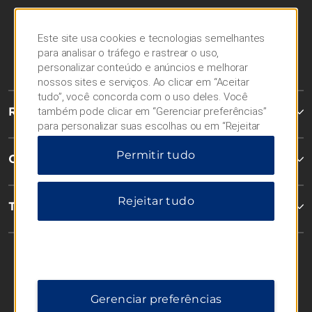
Este site usa cookies e tecnologias semelhantes
para analisar o tráfego e rastrear o uso,
personalizar conteúdo e anúncios e melhorar
nossos sites e serviços. Ao clicar em “Aceitar
tudo”, você concorda com o uso deles. Você
Reservas
também pode clicar em “Gerenciar preferências”
para personalizar suas escolhas ou em “Rejeitar
tudo” para permitir apenas cookies essenciais.
Permitir tudo
Para obter informações adicionais, visite nosso
Contato
Aviso de Privacidade
.
Rejeitar tudo
Termos & Políticas
Gerenciar preferências