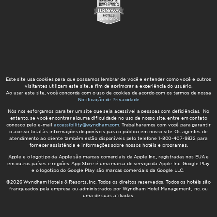
Este site usa cookies para que possamos lembrar de você e entender como você e outros
visitantes utilizam este site, a fim de aprimorar a experiência do usuário.
Ao usar este site, você concorda com o uso de cookies de acordo com os termos de nossa
Notificação de Privacidade
.
Nós nos esforçamos para ter um site que seja acessível a pessoas com deficiências. No
entanto, se você encontrar alguma dificuldade no uso de nosso site, entre em contato
conosco pelo e-mail
accessibility@wyndham.com
. Trabalharemos com você para garantir
o acesso total às informações disponíveis para o público em nosso site. Os agentes de
atendimento ao cliente também estão disponíveis pelo telefone 1-800-407-9832 para
fornecer assistência e informações sobre nossos hotéis e programas.
Apple e o logotipo da Apple são marcas comerciais da Apple Inc., registradas nos EUA e
em outros países e regiões. App Store é uma marca de serviço da Apple Inc. Google Play
e o logotipo do Google Play são marcas comerciais da Google LLC.
©2026 Wyndham Hotels & Resorts, Inc. Todos os direitos reservados. Todos os hotéis são
franqueados pela empresa ou administrados por Wyndham Hotel Management, Inc. ou
uma de suas afiliadas.