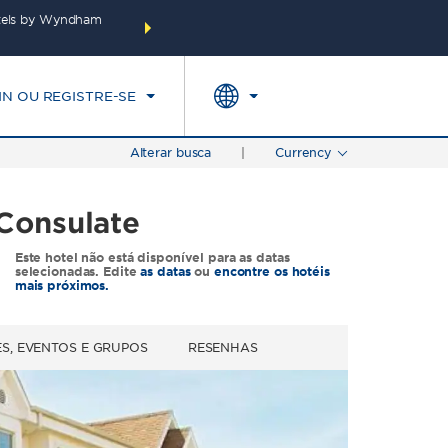
otels by Wyndham
Faça um pacote incluindo seu hotel, voos e muito m
E
TARIFAS ESPECIAIS
PESQUISAR
pontos Wyndham Rewards no s
IN OU REGISTRE-SE
Alterar busca
|
Currency
Consulate
Este hotel não está disponível para as datas
selecionadas. Edite
as datas
ou
encontre os hotéis
mais próximos.
S, EVENTOS E GRUPOS
RESENHAS