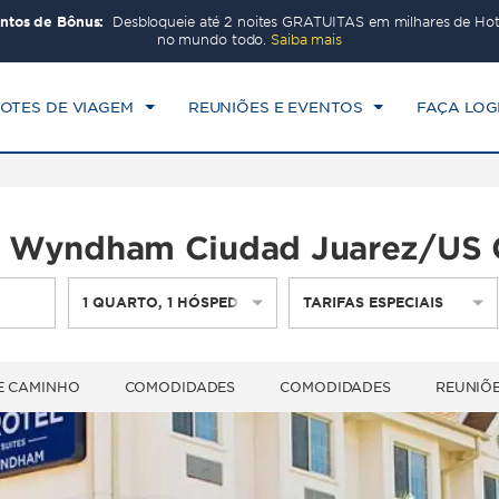
ntos de Bônus:
Desbloqueie até 2 noites GRATUITAS em milhares de H
CK-IN
CHECKOUT
1
QUARTO
,
1
HÓSPED
no mundo todo.
Saiba mais
X, 07 AGO 2026
SÁB, 08 AGO 2026
OTES DE VIAGEM
REUNIÕES E EVENTOS
FAÇA LOG
 by Wyndham Ciudad Juarez/US 
1
QUARTO
,
1
HÓSPEDE
TARIFAS ESPECIAIS
E CAMINHO
COMODIDADES
COMODIDADES
REUNIÕE