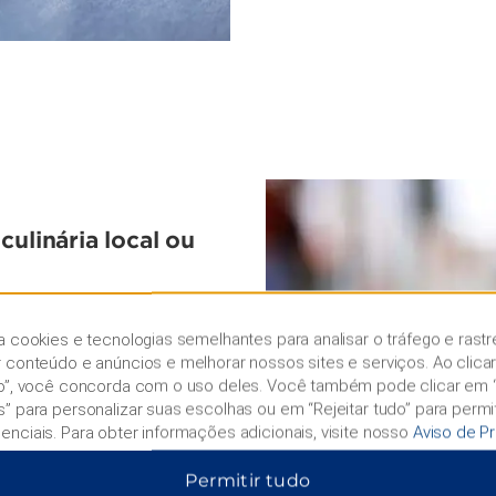
culinária local ou
 você encontrará lojas
al Fitness e salas de
a cookies e tecnologias semelhantes para analisar o tráfego e rastr
tel. Você também encontrará
r conteúdo e anúncios e melhorar nossos sites e serviços. Ao clica
er a todos os gostos e
do”, você concorda com o uso deles. Você também pode clicar em 
 campo de golfe do Club
s” para personalizar suas escolhas ou em “Rejeitar tudo” para permi
tel.
enciais. Para obter informações adicionais, visite nosso
Aviso de P
Permitir tudo