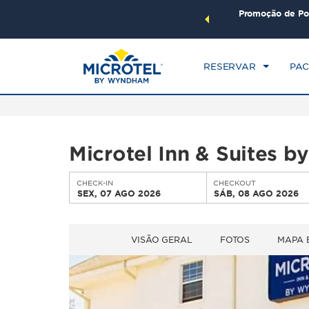
mais com os Pacotes de Viagem Wyndham. Ganhe também
Promoção de Po
CHE
seu pacote total.
SAIBA MAIS
SE
RESERVAR
PAC
Microtel Inn & Suites
CHECK-IN
CHECKOUT
SEX, 07 AGO 2026
SÁB, 08 AGO 2026
VISÃO GERAL
FOTOS
MAPA 