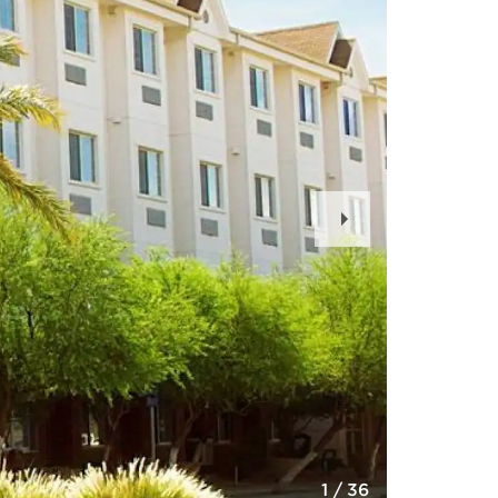
Next
Slide
1
/
36