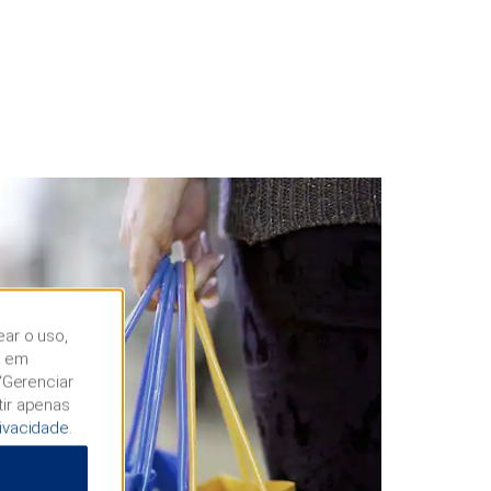
ear o uso,
r em
“Gerenciar
tir apenas
rivacidade
.