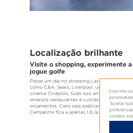
Localização brilhante
Visite o shopping, experimente a 
jogue golfe
Passe um dia no shopping Las Misiones, onde
como C&A, Sears, Liverpool, uma academia Tot
Este site us
cinema Cinépolis, tudo isso em frente ao ho
personaliza
diversos restaurantes e culinárias para atend
“Aceitar tu
orçamentos. Caso seja praticante de golfe, o
preferência
Campestre fica a apenas 1,6 quilômetros do ho
cookies ess