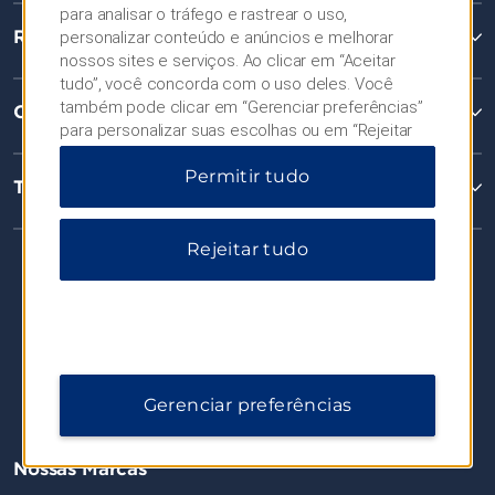
para analisar o tráfego e rastrear o uso,
Reservas
personalizar conteúdo e anúncios e melhorar
nossos sites e serviços. Ao clicar em “Aceitar
tudo”, você concorda com o uso deles. Você
também pode clicar em “Gerenciar preferências”
Contato
para personalizar suas escolhas ou em “Rejeitar
tudo” para permitir apenas cookies essenciais.
Permitir tudo
Para obter informações adicionais, visite nosso
Termos & Políticas
Aviso de Privacidade
.
Rejeitar tudo
Gerenciar preferências
Nossas Marcas