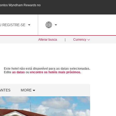
 pontos Wyndham Rewards no
Faça um pacote incluindo seu hotel, voos e mu
TARIFAS ESPECIAIS
PESQUISAR
U REGISTRE-SE
Alterar busca
|
Currency
Este hotel não está disponível para as datas selecionadas.
Edite
as datas
ou
encontre os hotéis mais próximos.
ANTES
MORE