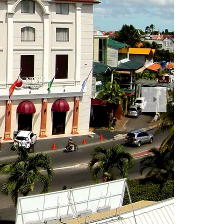
Next
Slide
1
/
11