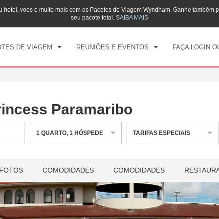
eu hotel, voos e muito mais com os Pacotes de Viagem Wyndham. Ganhe também
CK-IN
CHECKOUT
1
QUARTO
,
1
HÓSPEDE
seu pacote total.
SAIBA MAIS
, 07 AGO 2026
SÁB, 08 AGO 2026
TES DE VIAGEM
REUNIÕES E EVENTOS
FAÇA LOGIN O
incess Paramaribo
1
QUARTO
,
1
HÓSPEDE
TARIFAS ESPECIAIS
FOTOS
COMODIDADES
COMODIDADES
RESTAUR