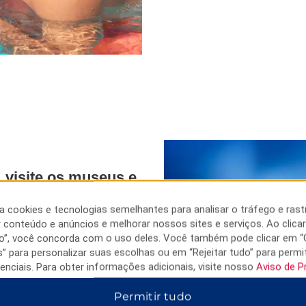
 visite os museus e
name.
sa cookies e tecnologias semelhantes para analisar o tráfego e rast
rto de restaurantes e lojas.
r conteúdo e anúncios e melhorar nossos sites e serviços. Ao clica
desfrutar de jogos e
do”, você concorda com o uso deles. Você também pode clicar em “
 de 1651, encontra-se a apenas
s” para personalizar suas escolhas ou em “Rejeitar tudo” para permi
ais sobre a colorida história
enciais. Para obter informações adicionais, visite nosso
Aviso de P
eu Numismático e na Praça da
a. Os viajantes a negócios
Permitir tudo
da Yokohama Trading e da