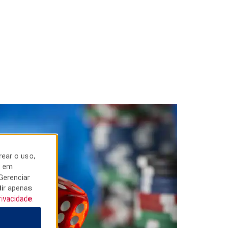
rear o uso,
r em
Gerenciar
tir apenas
rivacidade
.