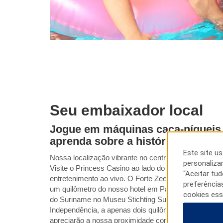
Seu embaixador local
Jogue em máquinas caça-níqueis,
aprenda sobre a história do Suri
Este site u
Nossa localização vibrante no centro da cidade fica pe
personaliza
Visite o Princess Casino ao lado do nosso hotel para 
“Aceitar tu
entretenimento ao vivo. O Forte Zeelandia, de cerca
preferência
um quilômetro do nosso hotel em Paramaribo. Saiba m
cookies ess
do Suriname no Museu Stichting Surinaams, no Mus
Independência, a apenas dois quilômetros de distânci
apreciarão a nossa proximidade com os escritórios 