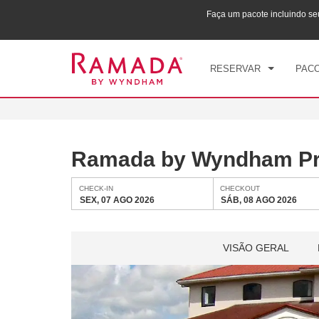
yndham. Ganhe também pontos Wyndham Rewards no
Faça um pacote incluindo s
CHE
SEX
RESERVAR
PACO
Ramada by Wyndham Pr
CHECK-IN
CHECKOUT
SEX, 07 AGO 2026
SÁB, 08 AGO 2026
VISÃO GERAL