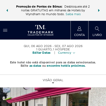
os e muito
Faça um p
Promoção de Pontos de Bônus:
Desbloqueie até 2
ham. Ganhe
mais com 
noites GRATUITAS em milhares de Hotels by
seu pacote
também po
Wyndham no mundo todo.
Saiba mais
CONTA
LIVRO
QUI, 06 AGO 2026
SEX, 07 AGO 2026
1
QUARTO
,
1
HÓSPEDE
Editar Datas
|
Currency
Este hotel não está disponível para as datas selecionadas.
Edite
as datas
ou
encontre hotéis próximos.
VISÃO GERAL