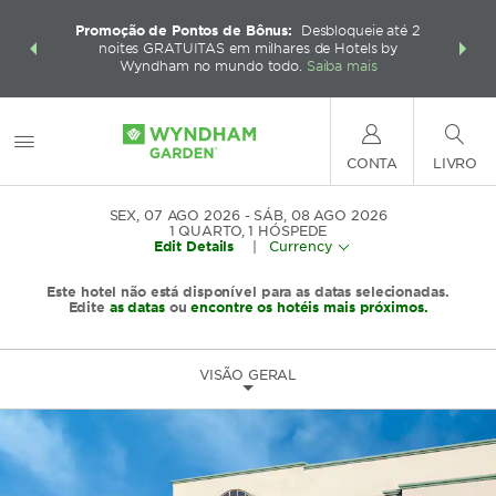
os e muito
Faça um p
Promoção de Pontos de Bônus:
Desbloqueie até 2
ham. Ganhe
mais com 
noites GRATUITAS em milhares de Hotels by
seu pacote
também po
Wyndham no mundo todo.
Saiba mais
CONTA
LIVRO
SEX, 07 AGO 2026
SÁB, 08 AGO 2026
1
QUARTO
,
1
HÓSPEDE
Edit Details
|
Currency
Este hotel não está disponível para as datas selecionadas.
Edite
as datas
ou
encontre os hotéis mais próximos.
VISÃO GERAL