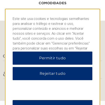
COMODIDADES
Este site usa cookies e tecnologias semelhantes
para analisar o tráfego e rastrear o uso,
personalizar conteúdo e anúncios e melhorar
nossos sites e serviços. Ao clicar em “Aceitar
tudo”, você concorda com o uso deles. Você
COMODIDADES
também pode clicar em “Gerenciar preferências”
para personalizar suas escolhas ou em “Rejeitar
tudo” para permitir apenas cookies essenciais.
Comodidades do hotel
Permitir tudo
Para obter informações adicionais, visite nosso
Aviso de Privacidade
.
Rejeitar tudo
Comodidades acessíveis