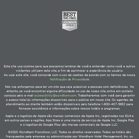
Este site usa cookies para que possamos lembrar de você e entender como você e outros
visitantes utilizam este site, a fim de aprimorar a experiência do usuário.
Ao usar este site, você concorda com o uso de cookies de acordo com os termos de nossa
Notificação de Privacidade
.
Nós nos esforçamos para ter um site que seja acessível a pessoas com deficiências. No
entanto, se você encontrar alguma dificuldade no uso de nosso site, entre em contato
conosco pelo e-mail
accessibility@wyndham.com
. Trabalharemos com você para garantir
o acesso total às informações disponíveis para o público em nosso site. Os agentes de
atendimento ao cliente também estão disponíveis pelo telefone 1-800-407-9832 para
fornecer assistência e informações sobre nossos hotéis e programas.
Apple e o logotipo da Apple são marcas comerciais da Apple Inc., registradas nos EUA e
em outros países e regiões. App Store é uma marca de serviço da Apple Inc. Google Play
e o logotipo do Google Play são marcas comerciais da Google LLC.
©2025 Wyndham Franchisor, LLC. Todos os direitos reservados. Todos os hotéis são
franqueados pela empresa ou administrados por Wyndham Hotel Management, Inc. ou