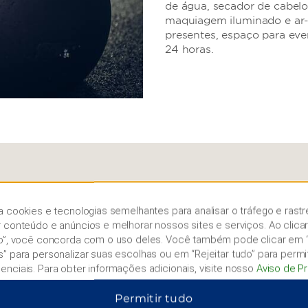
de água, secador de cabelo
maquiagem iluminado e ar
presentes, espaço para eve
24 horas.
éxico
a cookies e tecnologias semelhantes para analisar o tráfego e rastr
que temático ou
r conteúdo e anúncios e melhorar nossos sites e serviços. Ao clica
do”, você concorda com o uso deles. Você também pode clicar em 
s” para personalizar suas escolhas ou em “Rejeitar tudo” para permi
sseis no Museu de História
enciais. Para obter informações adicionais, visite nosso
Aviso de P
 o Museu Frida Kahlo.
de Belas Artes, passeie
Permitir tudo
 Flags® México ou ande