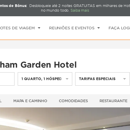
ntos de Bônus:
Desbloqueie até 2 noites GRATUITAS em milhares de H
CK-IN
CHECKOUT
1
QUARTO
,
1
HÓSPED
no mundo todo.
Saiba mais
I, 06 AGO 2026
SEX, 07 AGO 2026
OTES DE VIAGEM
REUNIÕES E EVENTOS
FAÇA LOG
dham Garden Hotel
1
QUARTO
,
1
HÓSPEDE
TARIFAS ESPECIAIS
L
MAPA E CAMINHO
COMODIDADES
RESTAURANTE