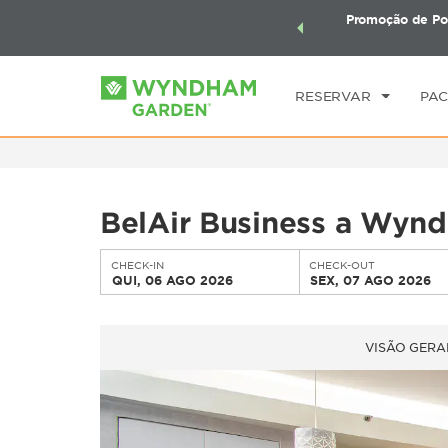
mais com os Pacotes de Viagem Wyndham. Ganhe também
Promoção de Po
CHE
seu pacote total.
SAIBA MAIS
QU
RESERVAR
PAC
BelAir Business a Wyn
CHECK-IN
CHECK-OUT
QUI, 06 AGO 2026
SEX, 07 AGO 2026
VISÃO GERA