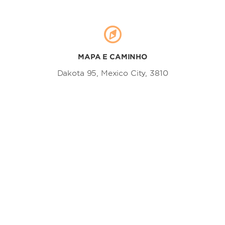
The Angel of Independence
Basilica of Our Lady of Guadalupe
Chapultepec Castle
MAPA E CAMINHO
Constitution Plaza
Estela de Luz
Dakota 95, Mexico City, 3810
Mexico City Metropolitan
Cathedral
Monument to Cuauhtémoc
Monument to Mothers
Monument to the Revolution
National Palace
Plaza Garibaldi
Torres de Satélite
World Trade Center Mexico City
Outdoors & Recreation