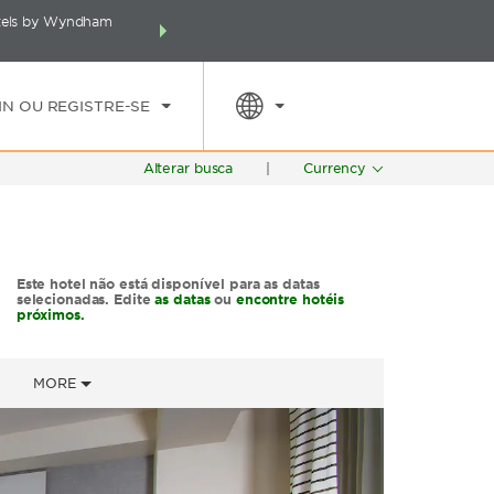
otels by Wyndham
Faça um pacote incluindo seu hotel, voos e muito m
E
TARIFAS ESPECIAIS
PESQUISAR
pontos Wyndham Rewards no s
IN OU REGISTRE-SE
Alterar busca
|
Currency
Este hotel não está disponível para as datas
selecionadas. Edite
as datas
ou
encontre hotéis
próximos.
MORE