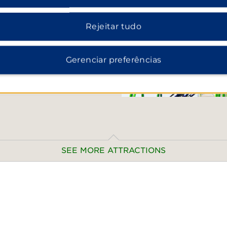
nida Francisco I. Madero. O
nquanto o Castelo de
Rejeitar tudo
useu Nacional de História.
ional Cumbres del Ajusco
 Inbursa.
Gerenciar preferências
SEE MORE ATTRACTIONS
Points of Interest
Altar a la Patria