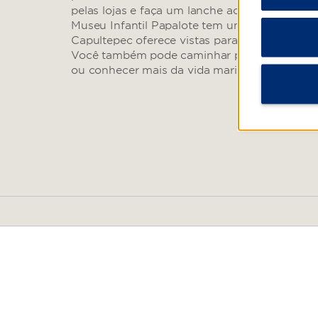
pelas lojas e faça um lanche ao longo da Ave
Museu Infantil Papalote tem um planetário, e
Capultepec oferece vistas para a cidade e o M
Você também pode caminhar pelo Parque Nac
ou conhecer mais da vida marinha no Aquário
Arts & Culture
Anahuacalli Museum