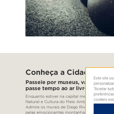
Conheça a Cidade do M
Este site us
Passeie por museus, vá a um par
personaliza
passe tempo ao ar livre
“Aceitar tu
preferência
Enquanto estiver na capital mexicana, veja fó
cookies ess
Natural e Cultura do Meio Ambiente ou visite
Admire os murais de Diego Rivera no Palácio 
pelas emocionantes montanhas-russas no Six