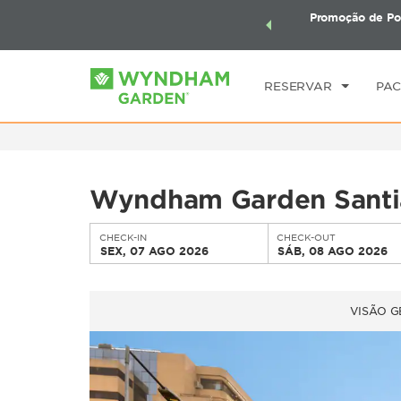
mais com os Pacotes de Viagem Wyndham. Ganhe também
Promoção de Po
CHE
seu pacote total.
SAIBA MAIS
SE
RESERVAR
PAC
Wyndham Garden Santi
CHECK-IN
CHECK-OUT
SEX, 07 AGO 2026
SÁB, 08 AGO 2026
VISÃO G