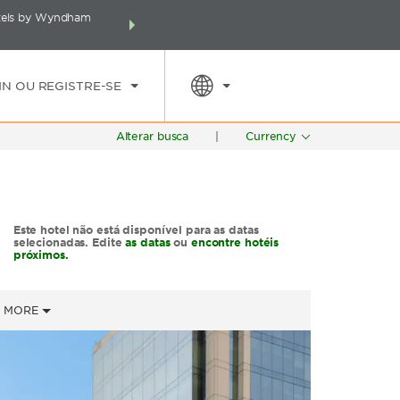
otels by Wyndham
Faça um pacote incluindo seu hotel, voos e muito m
E
TARIFAS ESPECIAIS
PESQUISAR
pontos Wyndham Rewards no s
IN OU REGISTRE-SE
Alterar busca
|
Currency
Este hotel não está disponível para as datas
selecionadas. Edite
as datas
ou
encontre hotéis
próximos.
MORE