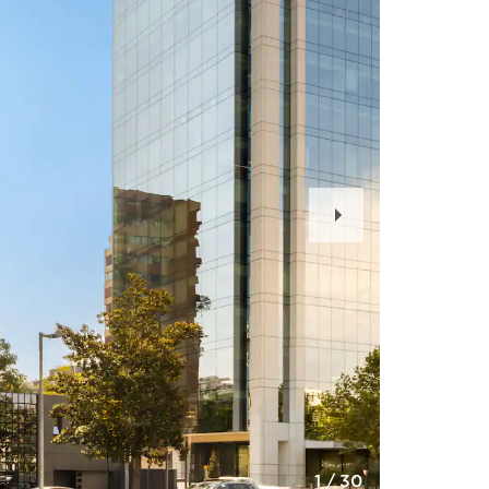
Next
Slide
1
/
30