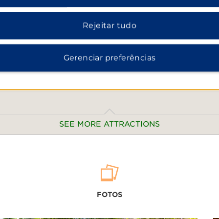
 o Monte San Cristobal,
. Você também pode se
Rejeitar tudo
 Brasil e Bellavista.
Gerenciar preferências
SEE MORE ATTRACTIONS
Points of Interest
Bellavista
FOTOS
Brasil