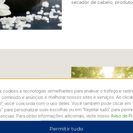
secador de cabelo, produto
ade, museus e
a cookies e tecnologias semelhantes para analisar o tráfego e rastr
r conteúdo e anúncios e melhorar nossos sites e serviços. Ao clica
osta chilena, a cosmopolita
do”, você concorda com o uso deles. Você também pode clicar em 
antástica gastronomia,
s” para personalizar suas escolhas ou em “Rejeitar tudo” para permi
os edifícios históricos da
enciais. Para obter informações adicionais, visite nosso
Aviso de P
 1541, e visite museus
s Direitos Humanos.
Permitir tudo
is no Mercado Central ou