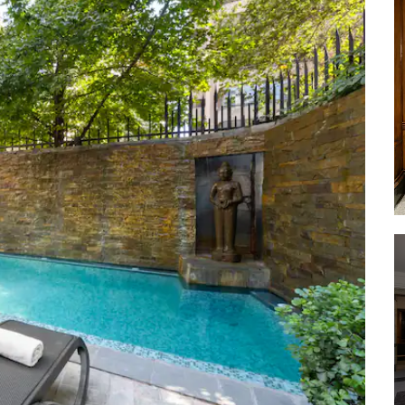
Chilean National Library
Las Condes
Lastarria
La Moneda Palace
Plaza de Armas
Plaza de la Constitucion
Providencia
Santa Lucia Hill
Santiago Baháʼí Temple
Santiago General Cemetery
Santiago Metropolitan Cathedral
Virgin of the Immaculate
Conception
Vitacura