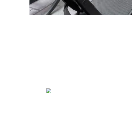
Salvador Allende Solidarity
Museum
Sculpture Park Museum
Violeta Parra Museum