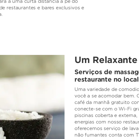
tará a uma curta distância a pé do
e restaurantes e bares exclusivos e
a.
Um Relaxante
Serviços de massag
restaurante no loca
Uma variedade de comodid
você a se acomodar bem. 
café da manhã gratuito com 
conecte-se com o Wi-Fi grá
piscinas coberta e externa
energias com nosso restaur
oferecemos serviço de lav
não fumantes conta com TV 