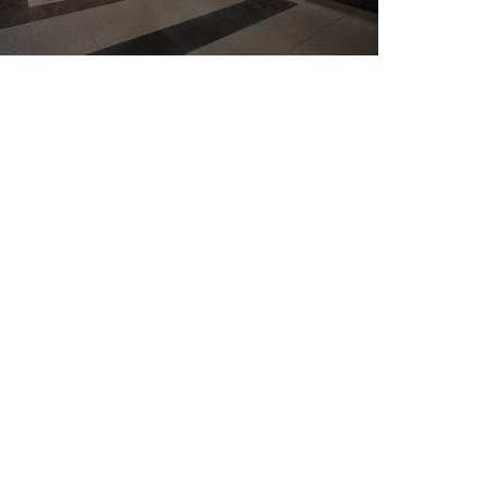
Concha & Toro Winery
Cordilla Yerba Loca Park
Cousino Macul Winery
El Colorado
KidZania Santiago
La Parva
Manquehue Hill
Tour to Casablanca Winery Valley
Valle Nevado
Viña del Mar