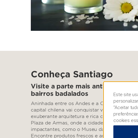
Conheça Santiago
Visite a parte mais antiga da cid
bairros badalados
Este site us
personaliza
Aninhada entre os Andes e a Cordilheira da C
“Aceitar tu
capital chilena vai conquistar você com sua f
preferência
exuberante arquitetura e rica cultura. Admire 
cookies ess
Plaza de Armas, onde a cidade foi fundada em
impactantes, como o Museu da Memória e do
Encontre produtos frescos e artesanatos loca