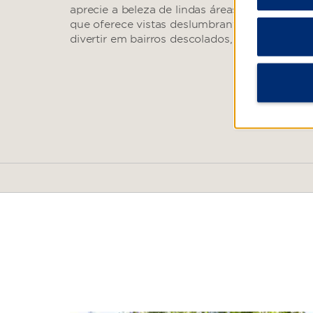
aprecie a beleza de lindas áreas verdes, como
que oferece vistas deslumbrantes da cidade
divertir em bairros descolados, como Lastarria,
Arts & Culture
Artequin Museum
La Chascona Museum