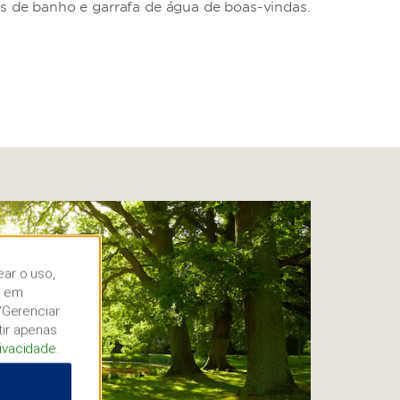
s de banho e garrafa de água de boas-vindas.
ear o uso,
r em
“Gerenciar
tir apenas
rivacidade
.