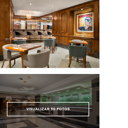
Chilean National Zoo
Maipo Canyon
San Cristobal Hill
Santa Lucia Hill
Santiago Metropolitan Park
Sky Costanera
Shopping
Alonso de Cordova Avenue
Alto Las Condes Mall
Casa Costanera Shopping Mall
Costanera Center
Parque Arauco
Patio Bellavista
VISUALIZAR
30
FOTOS
La Vega Central
Sports & Entertainment