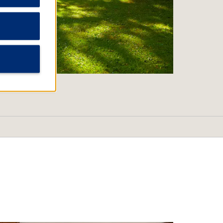
Outdoors & Recreation
Araucano Park
Bicentennial Park