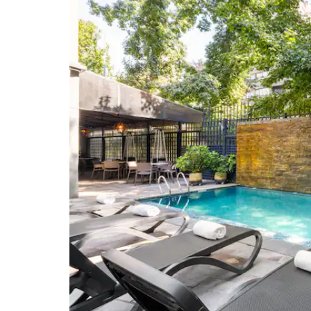
Chilean Museum of Pre-
Columbian Art
Chilean National Museum of Fine
Arts
Gabriela Mistral Center
Mirador Interactive Museum
La Moneda Cultural Center
Museum of Contemporary Art
Museum of Fashion
Museum of Memory and Human
Rights
Museum of Visual Arts
National Museum of Fine Arts
National Museum of History
NAVE
Railway Museum Santiago