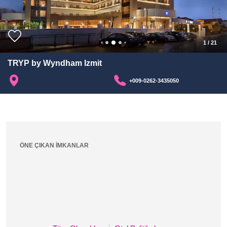
1
/
21
TRYP by Wyndham Izmit
+009-0262-3435050
ÖNE ÇIKAN İMKANLAR