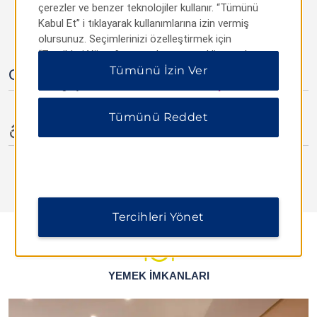
çerezler ve benzer teknolojiler kullanır. “Tümünü
Kabul Et” i tıklayarak kullanımlarına izin vermiş
OLANAKLAR
olursunuz. Seçimlerinizi özelleştirmek için
“Tercihleri Yönet” veya yalnızca gerekli çerezlere
izin vermek için “Tümünü Reddet” i tıklayabilirsiniz.
Tümünü İzin Ver
Otel Olanakları
Ek bilgi için lütfen
Gizlilik Bildirimimizi ziyaret edin
.
Tümünü Reddet
Engellilere Yönelik Olanaklar
Tercihleri Yönet
YEMEK İMKANLARI