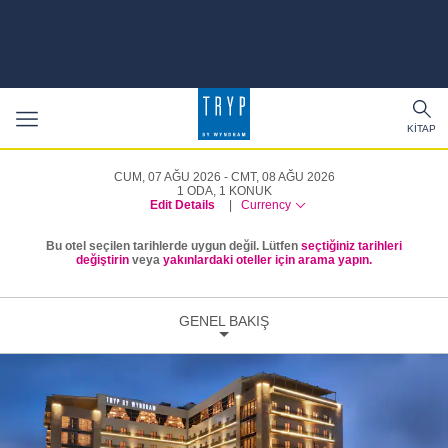
Toggle
Tog
navigation
KITAP
sea
CUM, 07 AĞU 2026
CMT, 08 AĞU 2026
1
ODA
,
1
KONUK
Edit Details
|
Currency
Bu otel seçilen tarihlerde uygun değil. Lütfen
seçtiğiniz tarihleri
değiştirin
veya
yakınlardaki oteller için arama yapın.
GENEL BAKIŞ