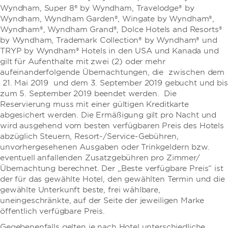
Wyndham, Super 8® by Wyndham, Travelodge® by
Wyndham, Wyndham Garden®, Wingate by Wyndham®,
Wyndham®, Wyndham Grand®, Dolce Hotels and Resorts®
by Wyndham, Trademark Collection® by Wyndham® und
TRYP by Wyndham® Hotels in den USA und Kanada und
gilt für Aufenthalte mit zwei (2) oder mehr
aufeinanderfolgende Übernachtungen, die zwischen dem
21. Mai 2019 und dem 3. September 2019 gebucht und bis
zum 5. September 2019 beendet werden. Die
Reservierung muss mit einer gültigen Kreditkarte
abgesichert werden. Die Ermäßigung gilt pro Nacht und
wird ausgehend vom besten verfügbaren Preis des Hotels
abzüglich Steuern, Resort-/Service-Gebühren,
unvorhergesehenen Ausgaben oder Trinkgeldern bzw.
eventuell anfallenden Zusatzgebühren pro Zimmer/
Übernachtung berechnet. Der „Beste verfügbare Preis“ ist
der für das gewählte Hotel, den gewählten Termin und die
gewählte Unterkunft beste, frei wählbare,
uneingeschränkte, auf der Seite der jeweiligen Marke
öffentlich verfügbare Preis.
Gegebenenfalls gelten je nach Hotel unterschiedliche