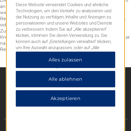
Die Preise gelten zuzüglich Steuern und können nicht mit
Diese Website verwendet Cookies und ähnliche
anderen Angeboten oder Ermäßigungen kombiniert
Technologien, um den Verkehr zu analysieren und
werden. Wir weisen darauf hin, dass die Preise exklusive
die Nutzung zu verfolgen, Inhalte und Anzeigen zu
Resort-/Servicegebühren, unvorhergesehener Ausgaben
personalisieren und unsere Websites und Dienste
oder Trinkgelder bzw. eventuell anfallender
zu verbessern. Indem Sie auf „Alle akzeptieren“
Zusatzgebühren pro Zimmer/Übernachtung sind.
klicken, stimmen Sie deren Verwendung zu. Sie
Kreditgarantien und Reservierungsbedingungen können je
können auch auf „Einstellungen verwalten“ klicken,
nach Hotel variieren und sollten zum Zeitpunkt der
um Ihre Auswahl anzupassen, oder auf „Alle
Reservierung erfragt werden.
ablehnen“, um nur wichtige Cookies zuzulassen.
Alles zulassen
Weitere Informationen finden Sie in unserer
Datenschutzerklärung
.
Alle ablehnen
Akzeptieren