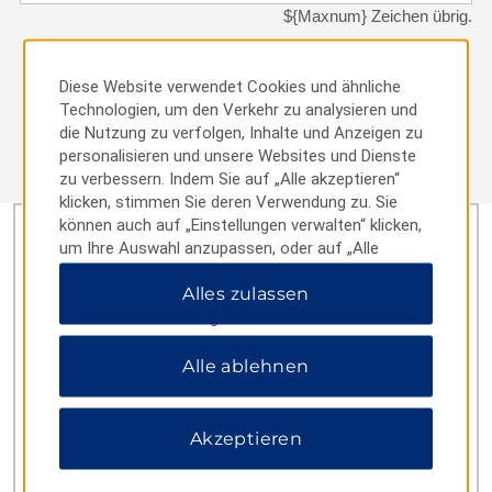
${Maxnum} Zeichen übrig.
Diese Website verwendet Cookies und ähnliche
Technologien, um den Verkehr zu analysieren und
ABSENDEN
die Nutzung zu verfolgen, Inhalte und Anzeigen zu
personalisieren und unsere Websites und Dienste
zu verbessern. Indem Sie auf „Alle akzeptieren“
klicken, stimmen Sie deren Verwendung zu. Sie
können auch auf „Einstellungen verwalten“ klicken,
RUFEN SIE UNS AN
um Ihre Auswahl anzupassen, oder auf „Alle
ablehnen“, um nur wichtige Cookies zuzulassen.
Alles zulassen
Weitere Informationen finden Sie in unserer
RESERVIERUNGSFORMULAR (USA UND KANADA)
Datenschutzerklärung
.
+1 800 8549517
Alle ablehnen
Akzeptieren
KUNDENBETREUUNG/HILFE
+1 800 8286644