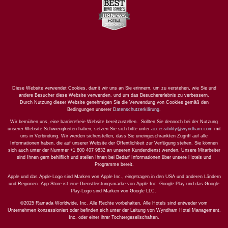
Diese Website verwendet Cookies, damit wir uns an Sie erinnern, um zu verstehen, wie Sie und
andere Besucher diese Website verwenden, und um das Besuchererlebnis zu verbessern.
Durch Nutzung dieser Website genehmigen Sie die Verwendung von Cookies gemäß den
Bedingungen unserer
Datenschutzerklärung
.
Wir bemühen uns, eine barrierefreie Website bereitzustellen. Sollten Sie dennoch bei der Nutzung
unserer Website Schwierigkeiten haben, setzen Sie sich bitte unter
accessibility@wyndham.com
mit
uns in Verbindung. Wir werden sicherstellen, dass Sie uneingeschränkten Zugriff auf alle
Informationen haben, die auf unserer Website der Öffentlichkeit zur Verfügung stehen. Sie können
sich auch unter der Nummer +1 800 407 9832 an unseren Kundendienst wenden. Unsere Mitarbeiter
sind Ihnen gern behilflich und stellen Ihnen bei Bedarf Informationen über unsere Hotels und
Programme bereit.
Apple und das Apple-Logo sind Marken von Apple Inc., eingetragen in den USA und anderen Ländern
und Regionen. App Store ist eine Dienstleistungsmarke von Apple Inc. Google Play und das Google
Play-Logo sind Marken von Google LLC.
©2025 Ramada Worldwide, Inc. Alle Rechte vorbehalten. Alle Hotels sind entweder vom
Unternehmen konzessioniert oder befinden sich unter der Leitung von Wyndham Hotel Management,
Inc. oder einer ihrer Tochtergesellschaften.