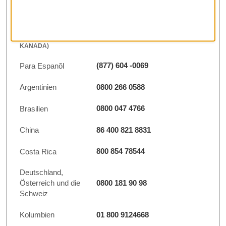
RESERVIERUNGSFORMULAR (AUSSERHALB DER USA UND K
ANADA)
(877) 604 -0069
Para Espanõl
0800 266 0588
Argentinien
0800 047 4766
Brasilien
86 400 821 8831
China
800 854 78544
Costa Rica
Deutschland,
0800 181 90 98
Österreich und die
Schweiz
01 800 9124668
Kolumbien